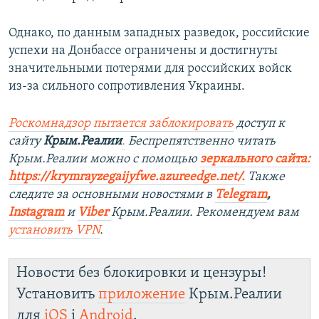
Однако, по данным западных разведок, российские
успехи на Донбассе ограничены и достигнуты
значительными потерями для российских войск
из-за сильного сопротивления Украины.
Роскомнадзор пытается заблокировать
доступ к
сайту
Крым.Реалии
.
Беспрепятственно читать
Крым.Реалии можно с помощью
з
еркального сайта:
https://krymrayzegaijyfwe.azureedge.net/.
Также
следите за основными новостями в
Telegram
,
Instagram
и
Viber
Крым.Реалии. Рекомендуем вам
установить VPN
.
Новости без блокировки и цензуры!
Установить
приложение
Крым.Реалии
для
iOS
і
Android
.