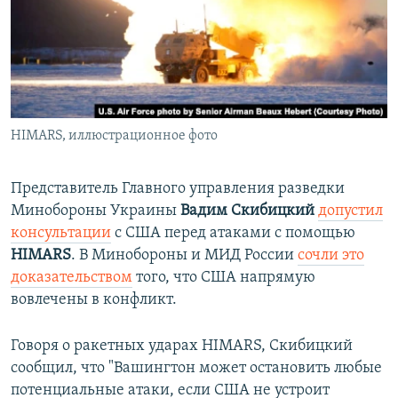
ПРИСОЕДИНЯЙТЕСЬ!
ПОБЕДИТЕЛЕЙ НЕ СУДЯТ?
КРЫМ.НЕПОКОРЕННЫЙ
ELIFBE
УКРАИНСКАЯ ПРОБЛЕМА КРЫМА
Все сайты RFE/RL
HIMARS, иллюстрационное фото
Представитель Главного управления разведки
Минобороны Украины
Вадим Скибицкий
допустил
консультации
с США перед атаками с помощью
HIMARS
. В Минобороны и МИД России
сочли это
доказательством
того, что США напрямую
вовлечены в конфликт.
Говоря о ракетных ударах HIMARS, Скибицкий
сообщил, что "Вашингтон может остановить любые
потенциальные атаки, если США не устроит