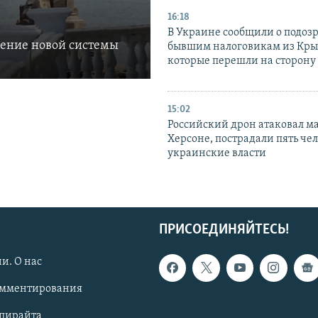
16:18
В Украине сообщили о подоз
ление новой системы
бывшим налоговикам из Кры
которые перешли на сторону
15:02
Российский дрон атаковал м
Херсоне, пострадали пять чел
украинские власти
ПРИСОЕДИНЯЙТЕСЬ!
и. О нас
омментирования
опирайта