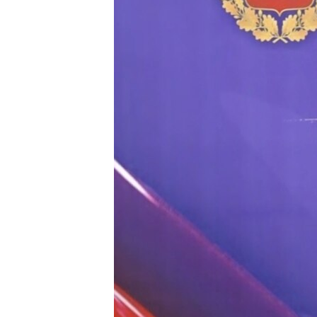
ПОБЕДИТЕЛЕЙ НЕ СУДЯТ?
КРЫМ.НЕПОКОРЕННЫЙ
ELIFBE
УКРАИНСКАЯ ПРОБЛЕМА КРЫМА