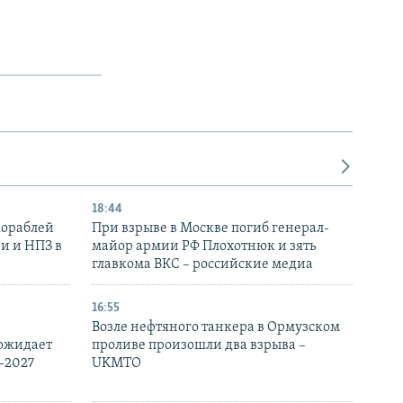
18:44
кораблей
При взрыве в Москве погиб генерал-
и и НПЗ в
майор армии РФ Плохотнюк и зять
главкома ВКС – российские медиа
16:55
Возле нефтяного танкера в Ормузском
 ожидает
проливе произошли два взрыва –
-2027
UKMTO