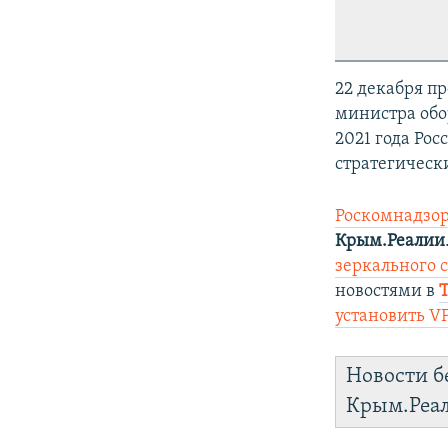
22 декабря п
министра обо
2021 года Рос
стратегически
Роскомнадзор
Крым.Реалии
зеркального са
новостями в
установить V
Новости б
Крым.Реа