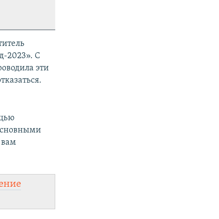
титель
д-2023». С
роводила эти
отказаться.
ощью
 основными
 вам
ение