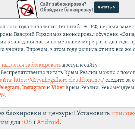
Сайт заблокирован?
читать >
Обойдите блокировку!
рошлого года начальник Генштаба ВС РФ, первый замес
роны Валерий Герасимов анонсировал обучение «Запа
сия в западной части по меньшей мере раз в два года п
е учения. Впрочем, в этом году решила от них все же 
 пытается заблокировать
доступ к сайту
.Беспрепятственно читать Крым.Реалии можно с пом
йта: https://d1yvnhogsfhorq.cloudfront.net/
следите за
Telegram
,
Instagram
и
Viber
Крым.Реалии. Рекомендуем
PN
.
ез блокировки и цензуры! Установить
прилож
лии для
iOS
і
Android
.