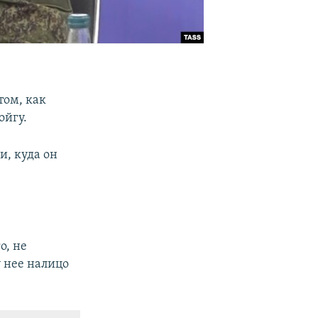
том, как
ойгу.
и, куда он
о, не
у нее налицо