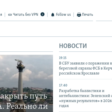
ся
Читать без VPN
Follow us
Печать
НОВОСТИ
19:15
В СБУ заявили о поражении 
береговой охраны ФСБ в Керч
российском Ярославле
17:40
Разработка баллистики и
закрыть путь
антибаллистики: Зеленский
«нужных результатов» в 2026
. Реально ли
годах