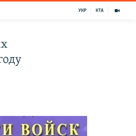
УКР
КТА
ых
году