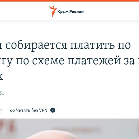
я собирается платить по
гу по схеме платежей за 
х
51
ся
Читать без VPN