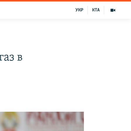
УКР
КТА
газ в