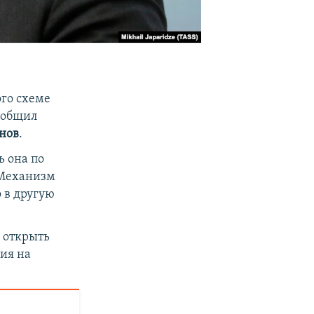
ого схеме
сообщил
нов
.
ь она по
 Механизм
о в другую
 открыть
ия на