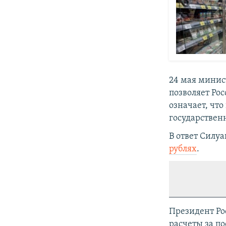
24 мая мини
позволяет Ро
означает, что
государствен
В ответ Силуа
рублях
.
Президент Р
расчеты за по