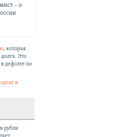
мист – о
России
ию
, которая
долга. Это
 в дефолте по
сдолг в
 в рубли
тает