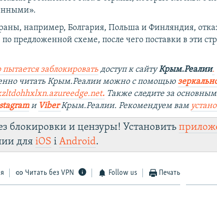
енными».
раны, например, Болгария, Польша и Финляндия, отка
з по предложенной схеме, после чего поставки в эти с
 пытается заблокировать
доступ к сайту
Крым.Реалии
.
венно читать Крым.Реалии можно с помощью
зеркально
kzltdohhxlxn.azureedge.net
.
Также следите за основны
stagram
и
Viber
Крым.Реалии. Рекомендуем вам
устан
ез блокировки и цензуры! Установить
прилож
лии для
iOS
і
Android
.
ся
Читать без VPN
Follow us
Печать