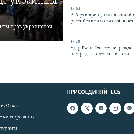
где украинцы
18:53
В Керчи дрон упал на жилой 
российские власти сообщают
щиты прав украинской
17:28
Удар РФ по Одессе: поврежде
пострадал человек – власти
ПРИСОЕДИНЯЙТЕСЬ!
и. О нас
омментирования
опирайта