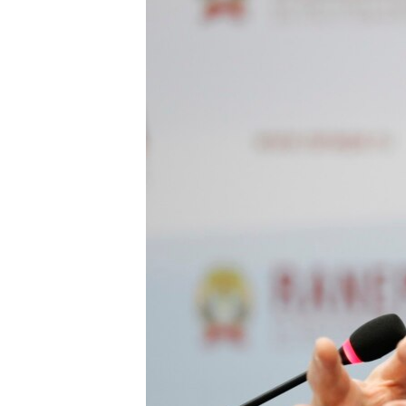
ПОБЕДИТЕЛЕЙ НЕ СУДЯТ?
КРЫМ.НЕПОКОРЕННЫЙ
ELIFBE
УКРАИНСКАЯ ПРОБЛЕМА КРЫМА