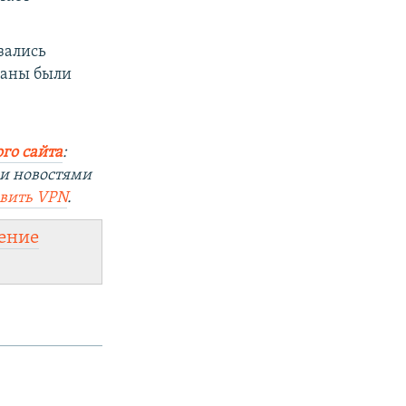
зались
траны были
го сайта
:
ми новостями
овить
VPN
.
ение