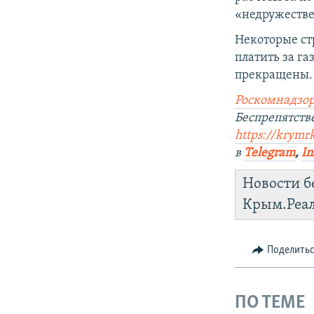
«недружеств
Некоторые ст
платить за га
прекращены.
Роскомнадзор
Беспрепятст
https://krymr
в
Telegram
,
In
Новости б
Крым.Реа
Поделить
ПО ТЕМЕ