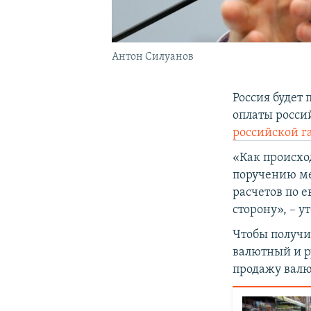
Антон Силуанов
Россия будет
оплаты россий
российской г
«Как происход
поручению ме
расчетов по е
сторону», – у
Чтобы получи
валютный и р
продажу валю