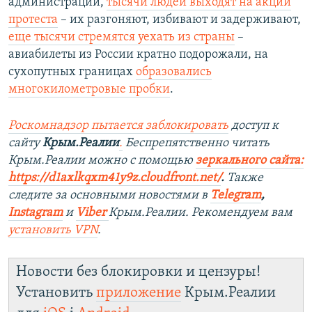
администраций,
тысячи людей выходят на акции
протеста
– их разгоняют, избивают и задерживают,
еще тысячи стремятся уехать из страны
–
авиабилеты из России кратно подорожали, на
сухопутных границах
образовались
многокилометровые пробки
.
Роскомнадзор пытается заблокировать
доступ к
сайту
Крым.Реалии
.
Беспрепятственно читать
Крым.Реалии мож
но с помощью
зеркального сайта:
https://d1axlkqxm41y9z.cloudfront.net/
. ​
Также
следите за основными новостями в
Telegram
,
Instagram
и
Viber
Крым.Реалии. Рекомендуем вам
установить
VPN
.
Новости без блокировки и цензуры!
Установить
приложение
Крым.Реалии