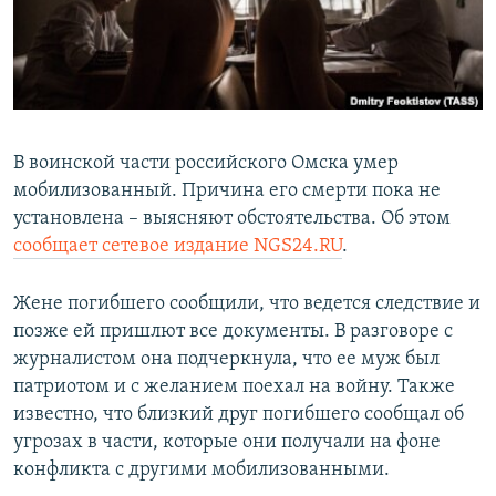
ПРИСОЕДИНЯЙТЕСЬ!
ПОБЕДИТЕЛЕЙ НЕ СУДЯТ?
КРЫМ.НЕПОКОРЕННЫЙ
ELIFBE
УКРАИНСКАЯ ПРОБЛЕМА КРЫМА
В воинской части российского Омска умер
Все сайты RFE/RL
мобилизованный. Причина его смерти пока не
установлена – выясняют обстоятельства. Об этом
сообщает сетевое издание NGS24.RU
.
Жене погибшего сообщили, что ведется следствие и
позже ей пришлют все документы. В разговоре с
журналистом она подчеркнула, что ее муж был
патриотом и с желанием поехал на войну. Также
известно, что близкий друг погибшего сообщал об
угрозах в части, которые они получали на фоне
конфликта с другими мобилизованными.