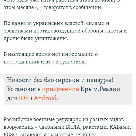
«Это была уже пятая ракетная атака по Киеву в
ПРИСОЕДИНЯЙТЕСЬ!
ПОБЕДИТЕЛЕЙ НЕ СУДЯТ?
этом месяце», – говорится в сообщении.
КРЫМ.НЕПОКОРЕННЫЙ
По данным украинских властей, силами и
ELIFBE
средствами противовоздушной обороны ракеты и
дроны были уничтожены.
УКРАИНСКАЯ ПРОБЛЕМА КРЫМА
Все сайты RFE/RL
В настоящее время нет информации о
пострадавших или разрушениях.
Новости без блокировки и цензуры!
Установить
приложение
Крым.Реалии
для
iOS
і
Android
.
Российские военные регулярно из разных видов
вооружения – ударными БПЛА, ракетами, КАБами,
РСЗО – атакуют украинские регионы.