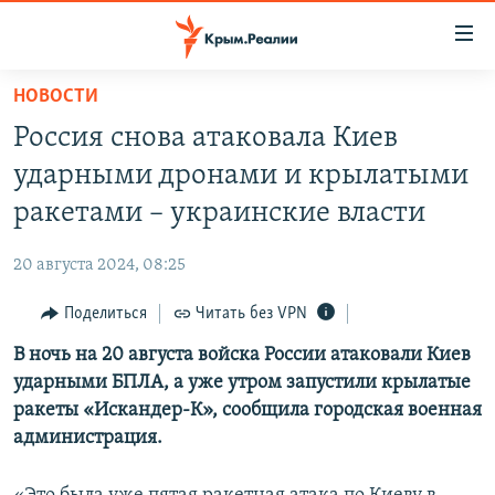
Доступность
ссылки
Вернуться
НОВОСТИ
к
НОВОСТИ
Россия снова атаковала Киев
основному
СПЕЦПРОЕКТЫ
содержанию
ударными дронами и крылатыми
ВОДА
Вернутся
ГРУЗ 200
ракетами – украинские власти
к
ИСТОРИЯ
КАРТА ВОЕННЫХ ОБЪЕКТОВ КРЫМА
главной
20 августа 2024, 08:25
ЕЩЕ
11 ЛЕТ ОККУПАЦИИ КРЫМА. 11 ИСТОРИЙ СОПРОТИВЛЕНИЯ
навигации
Вернутся
Поделиться
Читать без VPN
РАДІО СВОБОДА
ИНТЕРАКТИВ
к
В ночь на 20 августа войска России атаковали Киев
КАК ОБОЙТИ БЛОКИРОВКУ
ИНФОГРАФИКА
поиску
ударными БПЛА, а уже утром запустили крылатые
ТЕЛЕПРОЕКТ КРЫМ.РЕАЛИИ
ракеты «Искандер-К», сообщила городская военная
Українською
администрация.
СОВЕТЫ ПРАВОЗАЩИТНИКОВ
Qırımtatar
ПРОПАВШИЕ БЕЗ ВЕСТИ