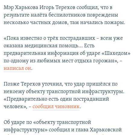
ПРИСОЕДИНЯЙТЕСЬ!
ПОБЕДИТЕЛЕЙ НЕ СУДЯТ?
Мэр Харькова Игорь Терехов сообщил, что в
результате налёта беспилотников повреждены
КРЫМ.НЕПОКОРЕННЫЙ
несколько частных домов, там начались пожары.
ELIFBE
«Пока известно о трёх пострадавших – всем уже
УКРАИНСКАЯ ПРОБЛЕМА КРЫМА
оказана медицинская помощь... Есть
Все сайты RFE/RL
предварительная информация об ударе «Шахедом»
по одному из любимых мест отдыха горожан», –
написал он
.
Позже Терехов уточнил, что удар пришёлся по
некоему объекту транспортной инфраструктуры.
«Предварительно есть один пострадавший
человек», –
сообщил чиновник
.
Об ударе по «объекту транспортной
инфраструктуры» сообщил и глава Харьковской