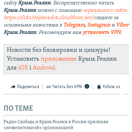
сайту
Крым.Реалии
. Беспрепятственно читать
Крым.Реалии
можно с помощью
зеркального сайта:
https://d18x316j6wxdr4.cloudfront.net/
следите за
основными новостями в
Telegram
,
Instagram
и
Viber
Крым.Реалии
. Рекомендуем вам
установить VPN
.
Новости без блокировки и цензуры!
Установить
приложение
Крым.Реалии
для
iOS
і
Android
.
Поделиться
Читать без VPN
Follow us
ПО ТЕМЕ
Радио Свобода и Крым.Реалии в России признали
«нежелательной» организацией