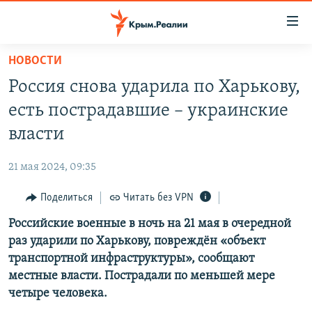
Доступность
ссылки
Вернуться
НОВОСТИ
к
НОВОСТИ
Россия снова ударила по Харькову,
основному
СПЕЦПРОЕКТЫ
содержанию
есть пострадавшие – украинские
ВОДА
Вернутся
ГРУЗ 200
власти
к
ИСТОРИЯ
КАРТА ВОЕННЫХ ОБЪЕКТОВ КРЫМА
главной
21 мая 2024, 09:35
ЕЩЕ
11 ЛЕТ ОККУПАЦИИ КРЫМА. 11 ИСТОРИЙ СОПРОТИВЛЕНИЯ
навигации
Вернутся
Поделиться
Читать без VPN
РАДІО СВОБОДА
ИНТЕРАКТИВ
к
Российские военные в ночь на 21 мая в очередной
КАК ОБОЙТИ БЛОКИРОВКУ
ИНФОГРАФИКА
поиску
раз ударили по Харькову, повреждён «объект
ТЕЛЕПРОЕКТ КРЫМ.РЕАЛИИ
транспортной инфраструктуры», сообщают
Українською
местные власти. Пострадали по меньшей мере
СОВЕТЫ ПРАВОЗАЩИТНИКОВ
Qırımtatar
четыре человека.
ПРОПАВШИЕ БЕЗ ВЕСТИ