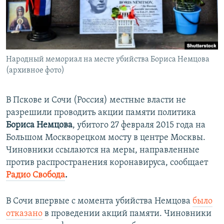
ПРИСОЕДИНЯЙТЕСЬ!
ПОБЕДИТЕЛЕЙ НЕ СУДЯТ?
КРЫМ.НЕПОКОРЕННЫЙ
ELIFBE
Народный мемориал на месте убийства Бориса Немцова
УКРАИНСКАЯ ПРОБЛЕМА КРЫМА
(архивное фото)
Все сайты RFE/RL
В Пскове и Сочи (Россия) местные власти не
разрешили проводить акции памяти политика
Бориса Немцова
, убитого 27 февраля 2015 года на
Большом Москворецком мосту в центре Москвы.
Чиновники ссылаются на меры, направленные
против распространения коронавируса, сообщает
Радио Свобода
.
В Сочи впервые с момента убийства Немцова
было
отказано
в проведении акций памяти. Чиновники