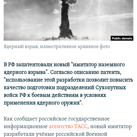
ПРИСОЕДИНЯЙТЕСЬ!
ПОБЕДИТЕЛЕЙ НЕ СУДЯТ?
КРЫМ.НЕПОКОРЕННЫЙ
ELIFBE
УКРАИНСКАЯ ПРОБЛЕМА КРЫМА
Все сайты RFE/RL
Ядерный взрыв, иллюстративное архивное фото
В РФ запатентовали новый "имитатор наземного
ядерного взрыва". Согласно описанию патента,
"использование этой разработки позволит повысить
качество подготовки подразделений Сухопутных
войск РФ к боевым действиям в условиях
применения ядерного оружия".
Как сообщает российское государственное
информационное
агентство ТАСС
, новый имитатор
разработали учёные российской Военной