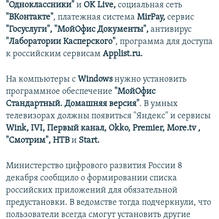
"Одноклассники"
и
OK Live,
социальная сеть
"ВКонтакте"
, платежная система
MirPay,
сервис
"Госуслуги", "МойОфис Документы",
антивирус
"Лаборатории Касперского"
, программа для доступа
к российским сервисам
Applist.ru.
На компьютеры с
Windows
нужно установить
программное обеспечение
"МойОфис
Стандартный. Домашняя версия"
. В умных
телевизорах должны появиться "Яндекс" и сервисы
Wink, IVI, Первый канал, Okko, Premier, More.tv ,
"Смотрим", НТВ
и
Start.
Министерство цифрового развития России 8
декабря сообщило о формировании списка
российских приложений для обязательной
предустановки. В ведомстве тогда подчеркнули, что
пользователи всегда смогут установить другие