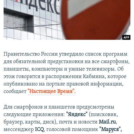
ПРИСОЕДИНЯЙТЕСЬ!
ПОБЕДИТЕЛЕЙ НЕ СУДЯТ?
КРЫМ.НЕПОКОРЕННЫЙ
ELIFBE
УКРАИНСКАЯ ПРОБЛЕМА КРЫМА
Все сайты RFE/RL
Правительство России утвердило список программ
для обязательной предустановки на все смартфоны,
планшеты, компьютеры и умные телевизоры. Об
этом говорится в распоряжении Кабмина, которое
опубликовано на портале правовой информации,
сообщает
"Настоящее Время".
Для смартфонов и планшетов предусмотрены
следующие приложения:
"Яндекс"
(поисковик,
браузер, карты, диск), почта и новости
Mail.ru
,
мессенджер
ICQ
, голосовой помощник
"Маруся",