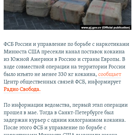
ПРИСОЕДИНЯЙТЕСЬ!
ПОБЕДИТЕЛЕЙ НЕ СУДЯТ?
КРЫМ.НЕПОКОРЕННЫЙ
ELIFBE
УКРАИНСКАЯ ПРОБЛЕМА КРЫМА
ФСБ России и управление по борьбе с наркотиками
Все сайты RFE/RL
Минюста США пресекли канал поставок кокаина
из Южной Америки в Россию и страны Европы. В
ходе совместной операции на территории России
было изъято не менее 330 кг кокаина,
сообщает
Центр общественных связей ФСБ, информирует
Радио Свобода.
По информации ведомства, первый этап операции
прошел в мае. Тогда в Санкт-Петербурге был
задержан курьер с одним килограммом кокаина.
После этого ФСБ и управление по борьбе с