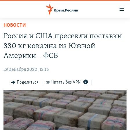
Доступность
ссылки
Вернуться
НОВОСТИ
к
НОВОСТИ
Россия и США пресекли поставки
основному
СПЕЦПРОЕКТЫ
содержанию
330 кг кокаина из Южной
ВОДА
Вернутся
ГРУЗ 200
Америки – ФСБ
к
ИСТОРИЯ
КАРТА ВОЕННЫХ ОБЪЕКТОВ КРЫМА
главной
29 декабря 2020, 12:16
ЕЩЕ
11 ЛЕТ ОККУПАЦИИ КРЫМА. 11 ИСТОРИЙ СОПРОТИВЛЕНИЯ
навигации
Вернутся
Поделиться
Читать без VPN
РАДІО СВОБОДА
ИНТЕРАКТИВ
к
КАК ОБОЙТИ БЛОКИРОВКУ
ИНФОГРАФИКА
поиску
ТЕЛЕПРОЕКТ КРЫМ.РЕАЛИИ
Українською
СОВЕТЫ ПРАВОЗАЩИТНИКОВ
Qırımtatar
ПРОПАВШИЕ БЕЗ ВЕСТИ