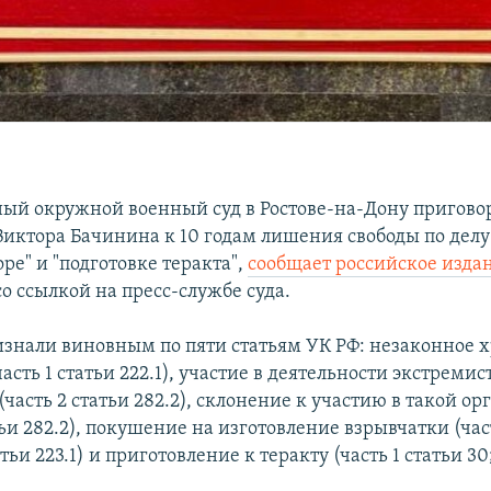
ый окружной военный суд в Ростове-на-Дону пригово
Виктора Бачинина к 10 годам лишения свободы по делу 
ре" и "подготовке теракта",
с
ообщает российское изда
о ссылкой на пресс-службе суда.
знали виновным по пяти статьям УК РФ: незаконное 
асть 1 статьи 222.1), участие в деятельности экстремис
часть 2 статьи 282.2), склонение к участию в такой о
атьи 282.2), покушение на изготовление взрывчатки (час
атьи 223.1) и приготовление к теракту (часть 1 статьи 30;