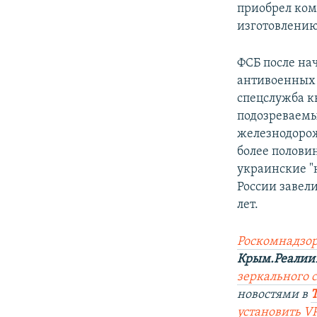
приобрел ком
изготовлению
ФСБ после на
антивоенных 
спецслужба к
подозреваемых
железнодорож
более полови
украинские "
России завел
лет.
Роскомнадзор
Крым.Реалии
зеркального са
новостями в
установить V