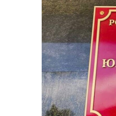
ПОБЕДИТЕЛЕЙ НЕ СУДЯТ?
КРЫМ.НЕПОКОРЕННЫЙ
ELIFBE
УКРАИНСКАЯ ПРОБЛЕМА КРЫМА