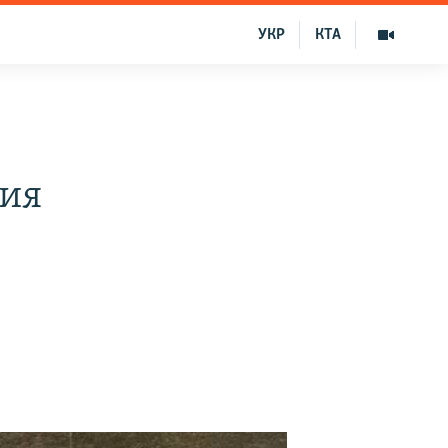
УКР
КТА
ния