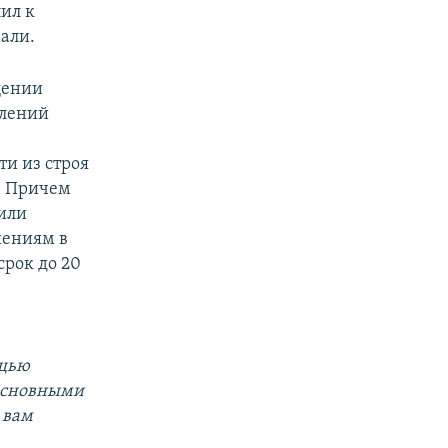
ил к
жали.
щении
плений
ти из строя
. Причем
вили
нениям в
срок до 20
ощью
 основными
 вам