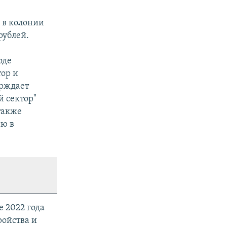
 в колонии
рублей.
оде
ор и
ерждает
 сектор"
 также
ию в
е 2022 года
ройства и