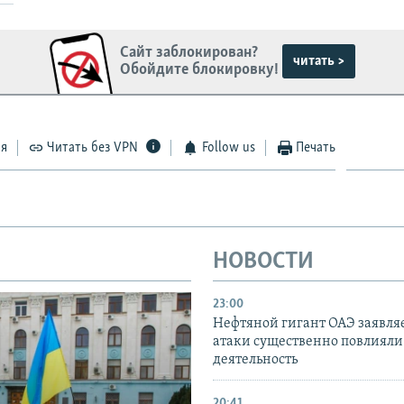
Сайт заблокирован?
читать >
Обойдите блокировку!
ся
Читать без VPN
Follow us
Печать
НОВОСТИ
23:00
Нефтяной гигант ОАЭ заявляе
атаки существенно повлияли 
деятельность
20:41