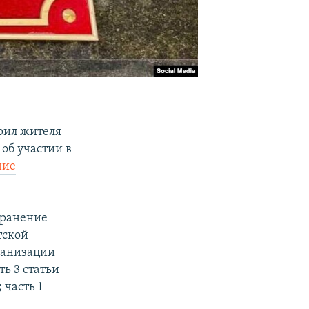
рил жителя
об участии в
ние
хранение
тской
рганизации
ть 3 статьи
 часть 1