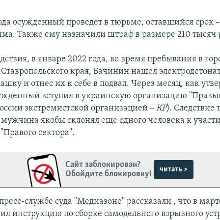
ода осужденный проведет в тюрьме, оставшийся срок –
има. Также ему назначили штраф в размере 210 тысяч 
дствия, в январе 2022 года, во время пребывания в гор
Ставропольского края, Бачинин нашел электродетонат
шку и отнес их к себе в подвал. Через месяц, как утв
сужденный вступил в украинскую организацию "Правый
России экстремистской организацией –
КР
). Следствие
о мужчина якобы склонял еще одного человека к участ
"Правого сектора".
Сайт заблокирован?
читать >
Обойдите блокировку!
 пресс-службе суда "Медиазоне" рассказали , что в март
ил инструкцию по сборке самодельного взрывного уст