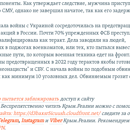
поненты. Как утверждает следствие, мужчина приступ
 СМУ, однако не завершил начатое, так как его задер
чала войны с Украиной сосредоточилась на предотвра
акций в России. Почти 70% упрежденных ФСБ престу
валифицировала как теракт. Дела заводили на людей,
 в поджогах военкоматов, или тех, кто пытался вывес
ные пути, по которым военная техника едет на фронт
ны предотвращенных в 2022 году терактов якобы гото
неонацисты" и СБУ. С начала войны по подобным обви
и как минимум 10 уголовных дел. Обвиняемым грозит 
 пытается заблокировать
доступ к сайту
.Беспрепятственно читать Крым.Реалии можно с пом
йта: https://d3baxsr5icuush.cloudfront.net/
следите за
Telegram
,
Instagram
и
Viber
Крым.Реалии. Рекомендуем
PN
.