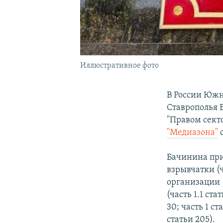
Иллюстративное фото
В России Южн
Ставрополья 
"Правом секто
"Медиазона"
с
Бачинина при
взрывчатки (ч
организации (
(часть 1.1 ст
30; часть 1 ст
статьи 205).