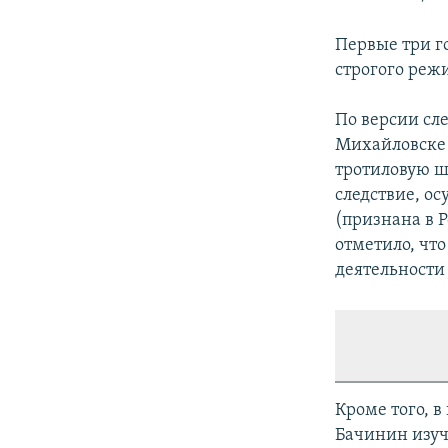
Первые три г
строгого реж
По версии сле
Михайловске 
тротиловую ша
следствие, о
(признана в 
отметило, чт
деятельности 
Кроме того, в
Бачинин изуч