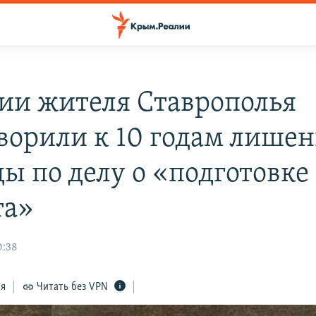
сии жителя Ставрополья
ворили к 10 годам лише
ды по делу о «подготовке
та»
0:38
ся
Читать без VPN