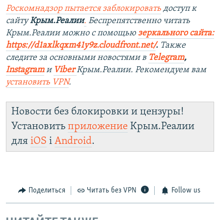
Роскомнадзор пытается заблокировать
доступ к
сайту
Крым.Реалии
.
Беспрепятственно читать
Крым.Реалии мож
но с помощью
зеркального сайта:
https://d1axlkqxm41y9z.cloudfront.net/
. ​
Также
следите за основными новостями в
Telegram
,
Instagra
m
и
Viber
Крым.Реалии. Рекомендуем вам
установить
VPN
.
Новости без блокировки и цензуры!
Установить
приложение
Крым.Реалии
для
iOS
і
Android
.
Поделиться
Читать без VPN
Follow us