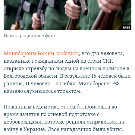
ПРИСОЕДИНЯЙТЕСЬ!
ПОБЕДИТЕЛЕЙ НЕ СУДЯТ?
КРЫМ.НЕПОКОРЕННЫЙ
ELIFBE
Иллюстрационное фото
УКРАИНСКАЯ ПРОБЛЕМА КРЫМА
Все сайты RFE/RL
Минобороны России сообщило
, что два человека,
названные гражданами одной из стран СНГ,
открыли стрельбу по людям на военном полигоне в
Белгородской области. В результате 15 человек были
ранены, 11 человек – погибли. Минобороны РФ
назвало случившееся терактом.
По данным ведомства, стрельба произошла во
время занятия по огневой подготовке с
добровольцами, которые решили отправиться на
войну в Украине. Двое нападавших были убиты.