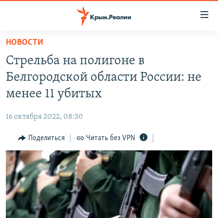
Доступность
ссылки
Вернуться
НОВОСТИ
к
НОВОСТИ
Стрельба на полигоне в
основному
СПЕЦПРОЕКТЫ
содержанию
Белгородской области России: не
ВОДА
Вернутся
ГРУЗ 200
менее 11 убитых
к
ИСТОРИЯ
КАРТА ВОЕННЫХ ОБЪЕКТОВ КРЫМА
главной
16 октября 2022, 08:30
ЕЩЕ
11 ЛЕТ ОККУПАЦИИ КРЫМА. 11 ИСТОРИЙ СОПРОТИВЛЕНИЯ
навигации
Вернутся
Поделиться
Читать без VPN
РАДІО СВОБОДА
ИНТЕРАКТИВ
к
КАК ОБОЙТИ БЛОКИРОВКУ
ИНФОГРАФИКА
поиску
ТЕЛЕПРОЕКТ КРЫМ.РЕАЛИИ
Українською
СОВЕТЫ ПРАВОЗАЩИТНИКОВ
Qırımtatar
ПРОПАВШИЕ БЕЗ ВЕСТИ