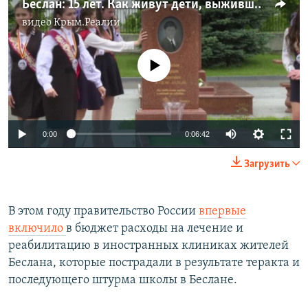
Беслан: 15 лет. Как живут дети, выжившие при захвате школы (видео)
видео
Крым.Реалии
No media source currently available
0:00
0:06:42
Загрузить
В этом году правительство России
впервые
включило
в бюджет расходы на лечение и
реабилитацию в иностранных клиниках жителей
Беслана, которые пострадали в результате теракта и
последующего штурма школы в Беслане.