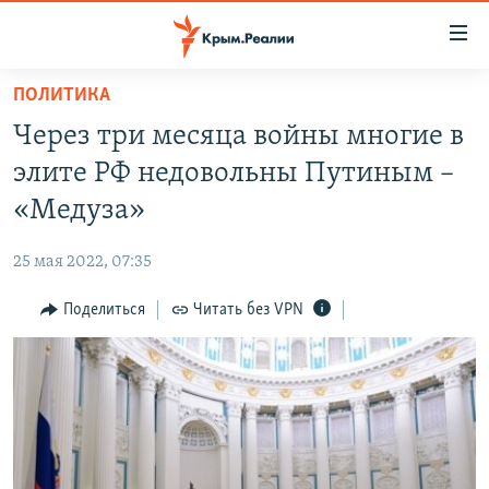
Доступность
ссылки
Вернуться
ПОЛИТИКА
к
НОВОСТИ
Через три месяца войны многие в
основному
СПЕЦПРОЕКТЫ
содержанию
элите РФ недовольны Путиным –
ВОДА
Вернутся
ГРУЗ 200
«Медуза»
к
ИСТОРИЯ
КАРТА ВОЕННЫХ ОБЪЕКТОВ КРЫМА
главной
25 мая 2022, 07:35
ЕЩЕ
11 ЛЕТ ОККУПАЦИИ КРЫМА. 11 ИСТОРИЙ СОПРОТИВЛЕНИЯ
навигации
Вернутся
Поделиться
Читать без VPN
РАДІО СВОБОДА
ИНТЕРАКТИВ
к
КАК ОБОЙТИ БЛОКИРОВКУ
ИНФОГРАФИКА
поиску
ТЕЛЕПРОЕКТ КРЫМ.РЕАЛИИ
Українською
СОВЕТЫ ПРАВОЗАЩИТНИКОВ
Qırımtatar
ПРОПАВШИЕ БЕЗ ВЕСТИ