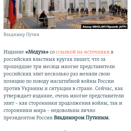
ПРИСОЕДИНЯЙТЕСЬ!
ПОБЕДИТЕЛЕЙ НЕ СУДЯТ?
КРЫМ.НЕПОКОРЕННЫЙ
ELIFBE
Владимир Путин
УКРАИНСКАЯ ПРОБЛЕМА КРЫМА
Все сайты RFE/RL
Издание
«Медуза»
со
ссылкой на источники
в
российских властных кругах пишет, что за
прошедшие три месяца многие представители
российских элит несколько раз меняли свою
позицию по поводу масштабной войны России
против Украины и ситуации в стране. Сейчас, как
утверждает издание, очень многие представители
элит – как сторонники продолжения войны, так и
сторонники мира – недовольны лично
президентом России
Владимиром Путиным
.