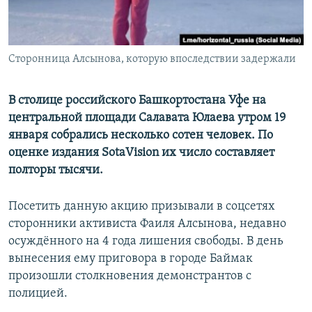
ПРИСОЕДИНЯЙТЕСЬ!
ПОБЕДИТЕЛЕЙ НЕ СУДЯТ?
КРЫМ.НЕПОКОРЕННЫЙ
Сторонница Алсынова, которую впоследствии задержали
ELIFBE
УКРАИНСКАЯ ПРОБЛЕМА КРЫМА
В столице российского Башкортостана Уфе на
Все сайты RFE/RL
центральной площади Салавата Юлаева утром 19
января собрались несколько сотен человек. По
оценке издания SotaVision их число составляет
полторы тысячи.
Посетить данную акцию призывали в соцсетях
сторонники активиста Фаиля Алсынова, недавно
осуждённого на 4 года лишения свободы. В день
вынесения ему приговора в городе Баймак
произошли столкновения демонстрантов с
полицией.