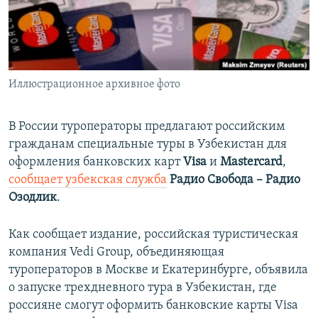
ПРИСОЕДИНЯЙТЕСЬ!
ПОБЕДИТЕЛЕЙ НЕ СУДЯТ?
КРЫМ.НЕПОКОРЕННЫЙ
ELIFBE
Иллюстрационное архивное фото
УКРАИНСКАЯ ПРОБЛЕМА КРЫМА
Все сайты RFE/RL
В России туроператоры предлагают российским
гражданам специальные туры в Узбекистан для
оформления банковских карт
Visa
и
Mastercard
,
сообщает узбекская служба
Радио Свобода – Радио
Озодлик
.
Как сообщает издание, российская туристическая
компания Vedi Group, объединяющая
туроператоров в Москве и Екатеринбурге, объявила
о запуске трехдневного тура в Узбекистан, где
россияне смогут оформить банковские карты Visa