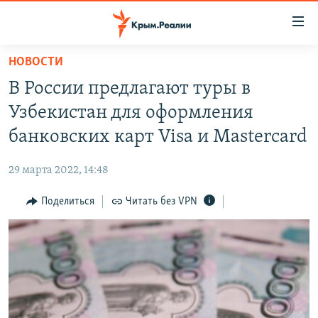
Доступность
ссылки
Вернуться
НОВОСТИ
к
НОВОСТИ
В России предлагают туры в
основному
СПЕЦПРОЕКТЫ
содержанию
Узбекистан для оформления
ВОДА
Вернутся
ГРУЗ 200
банковских карт Visa и Mastercard
к
ИСТОРИЯ
КАРТА ВОЕННЫХ ОБЪЕКТОВ КРЫМА
главной
29 марта 2022, 14:48
ЕЩЕ
11 ЛЕТ ОККУПАЦИИ КРЫМА. 11 ИСТОРИЙ СОПРОТИВЛЕНИЯ
навигации
Вернутся
Поделиться
Читать без VPN
РАДІО СВОБОДА
ИНТЕРАКТИВ
к
КАК ОБОЙТИ БЛОКИРОВКУ
ИНФОГРАФИКА
поиску
ТЕЛЕПРОЕКТ КРЫМ.РЕАЛИИ
Українською
СОВЕТЫ ПРАВОЗАЩИТНИКОВ
Qırımtatar
ПРОПАВШИЕ БЕЗ ВЕСТИ