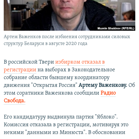
ПРИСОЕДИНЯЙТЕСЬ!
ПОБЕДИТЕЛЕЙ НЕ СУДЯТ?
КРЫМ.НЕПОКОРЕННЫЙ
ELIFBE
Артем Важенков после избиения сотрудниками силовых
УКРАИНСКАЯ ПРОБЛЕМА КРЫМА
структур Беларуси в августе 2020 года
Все сайты RFE/RL
В российской Твери
избирком отказал в
регистрации
на выборах в Законодательное
собрание области бывшему координатору
движения "Открытая Россия"
Артему Важенкову.
Об
этом соратники Важенкова сообщили
Радио
Свобода.
Его кандидатуру выдвинула партия "Яблоко".
Комиссия отказала в регистрации, мотивируя это
некими "данными из Минюста". В обосновании