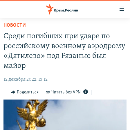
Доступность
ссылки
Вернуться
НОВОСТИ
к
НОВОСТИ
Среди погибших при ударе по
основному
СПЕЦПРОЕКТЫ
содержанию
российскому военному аэродрому
ВОДА
Вернутся
ГРУЗ 200
«Дягилево» под Рязанью был
к
ИСТОРИЯ
КАРТА ВОЕННЫХ ОБЪЕКТОВ КРЫМА
майор
главной
ЕЩЕ
11 ЛЕТ ОККУПАЦИИ КРЫМА. 11 ИСТОРИЙ СОПРОТИВЛЕНИЯ
навигации
12 декабря 2022, 13:12
Вернутся
РАДІО СВОБОДА
ИНТЕРАКТИВ
к
Поделиться
Читать без VPN
КАК ОБОЙТИ БЛОКИРОВКУ
ИНФОГРАФИКА
поиску
ТЕЛЕПРОЕКТ КРЫМ.РЕАЛИИ
Українською
СОВЕТЫ ПРАВОЗАЩИТНИКОВ
Qırımtatar
ПРОПАВШИЕ БЕЗ ВЕСТИ