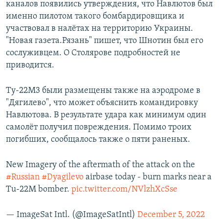
каналов появились утверждения, что Навлютов был
именно пилотом такого бомбардировщика и
участвовал в налётах на территорию Украины.
"Новая газета.Рязань" пишет, что Шнотин был его
сослуживцем. О Столярове подробностей не
приводится.
Ту-22М3 были размещены также на аэродроме в
"Дягилево", что может объяснить командировку
Навлютова. В результате удара как минимум один
самолёт получил повреждения. Помимо троих
погибших, сообщалось также о пяти раненых.
New Imagery of the aftermath of the attack on the
#Russian
#Dyagilevo
airbase today - burn marks near a
Tu-22M bomber.
pic.twitter.com/NVlzhXcSse
— ImageSat Intl. (@ImageSatIntl)
December 5, 2022