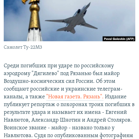
ПРИСОЕДИНЯЙТЕСЬ!
ПОБЕДИТЕЛЕЙ НЕ СУДЯТ?
КРЫМ.НЕПОКОРЕННЫЙ
ELIFBE
УКРАИНСКАЯ ПРОБЛЕМА КРЫМА
Все сайты RFE/RL
Самолет Ту-22М3
Среди погибших при ударе по российскому
аэродрому "Дягилево" под Рязанью был майор
Воздушно-космических сил России. Об этом
сообщают российские и украинские телеграм-
каналы, а также
"Новая газета. Рязань".
Издание
публикует репортаж о похоронах троих погибших в
результате удара и называет их имена - Евгений
Навлютов, Александр Шнотин и Андрей Столяров.
Воинское звание - майор - названо только у
Навлютова. Судя по опубликованным фотографиям