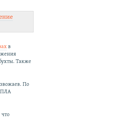
ение
вах
в
ожения
бухты. Также
звожаев. По
 БПЛА
 что