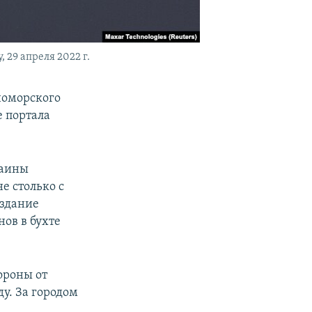
29 апреля 2022 г.
номорского
е портала
раины
е столько с
Издание
ов в бухте
ороны от
у. За городом