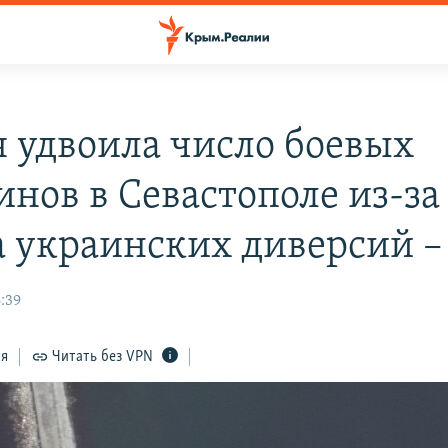
я удвоила число боевых
инов в Севастополе из-за
а украинских диверсий 
:39
ся
Читать без VPN