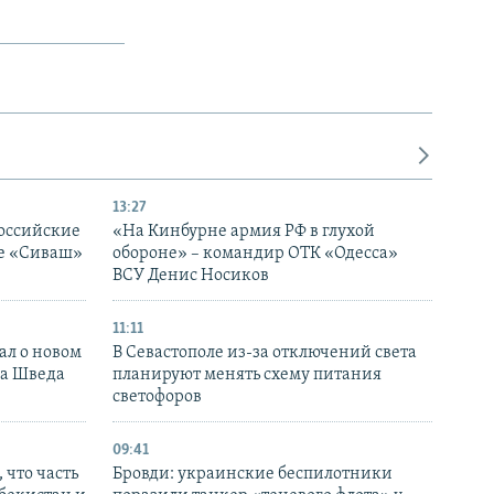
13:27
оссийские
«На Кинбурне армия РФ в глухой
ке «Сиваш»
обороне» – командир ОТК «Одесса»
ВСУ Денис Носиков
11:11
ал о новом
В Севастополе из-за отключений света
ка Шведа
планируют менять схему питания
светофоров
09:41
 что часть
Бровди: украинские беспилотники