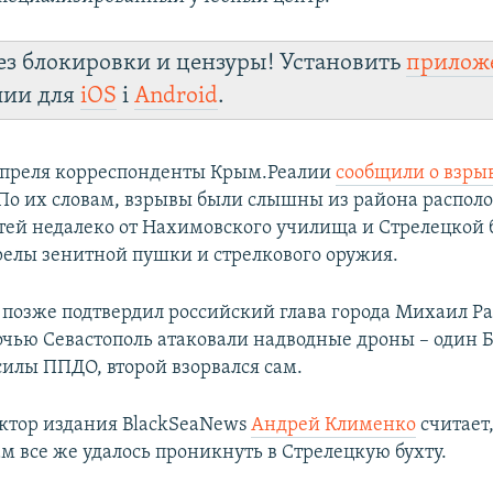
ез блокировки и цензуры! Установить
прилож
лии для
iOS
і
Android
.
 апреля корреспонденты Крым.Реалии
сообщили о взры
 По их словам, взрывы были слышны из района распол
тей недалеко от Нахимовского училища и Стрелецкой 
релы зенитной пушки и стрелкового оружия.
озже подтвердил российский глава города Михаил Ра
ночью Севастополь атаковали надводные дроны – один
илы ППДО, второй взорвался сам.
ктор издания BlackSeaNews
Андрей Клименко
считает,
м все же удалось проникнуть в Стрелецкую бухту.