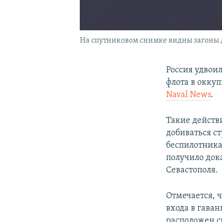
На спутниковом снимке видны загоны дл
Россия удвои
флота в оккуп
Naval News
.
Такие действ
добиваться с
беспилотника
получило док
Севастополя.
Отмечается, 
входа в гаван
расположен с