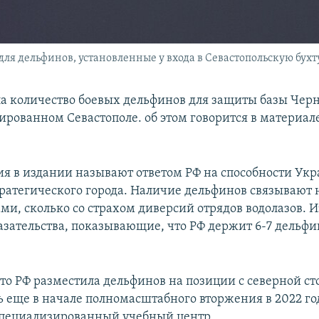
я дельфинов, установленные у входа в Севастопольскую бухту, 
ла количество боевых дельфинов для защиты базы Чер
ированном Севастополе. об этом говорится в материал
ия в издании называют ответом РФ на способности Ук
тратегического города. Наличие дельфинов связывают н
ми, сколько со страхом диверсий отрядов водолазов. 
азательства, показывающие, что РФ держит 6-7 дельфин
что РФ разместила дельфинов на позиции с северной ст
ь еще в начале полномасштабного вторжения в 2022 год
пециализированный учебный центр.