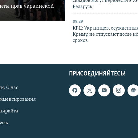
складов могут перенести в У
щиты прав украинской
Беларусь
09:29
КРЦ: Украинцев, осужденных
Крыму, не отпускают после и
сроков
ПРИСОЕДИНЯЙТЕСЬ!
и. О нас
омментирования
опирайта
вязь