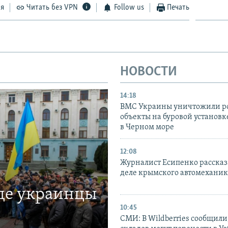
ся
Читать без VPN
Follow us
Печать
НОВОСТИ
14:18
ВМС Украины уничтожили р
объекты на буровой установ
в Черном море
12:08
Журналист Есипенко рассказ
деле крымского автомехани
где украинцы
10:45
СМИ: В Wildberries сообщили,