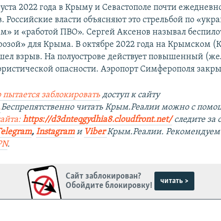
густа 2022 года в Крыму и Севастополе почти ежеднев
в. Российские власти объясняют это стрельбой по «ук
м» и «работой ПВО». Сергей Аксенов называл беспил
розой» для Крыма. В октябре 2022 года на Крымском (
шел взрыв. На полуострове действует повышенный (ж
ористической опасности. Аэропорт Симферополя закры
 пытается заблокировать
доступ к сайту
.
Беспрепятственно читать Крым.Реалии можно с пом
сайта:
https://d3dnteqgydhia8.cloudfront.net/
следите за
Telegram
,
Instagram
и
Viber
Крым.Реалии. Рекомендуем
PN
.
Сайт заблокирован?
читать >
Обойдите блокировку!