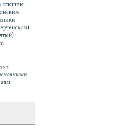
но слышны
раинским
отники
Керченском)
елтый)
т.
ощью
 основными
 вам