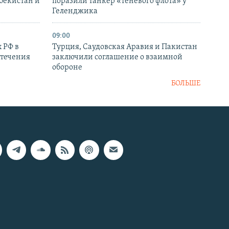
збекистан и
поразили танкер «теневого флота» у
Геленджика
09:00
 РФ в
Турция, Саудовская Аравия и Пакистан
стечения
заключили соглашение о взаимной
обороне
БОЛЬШЕ