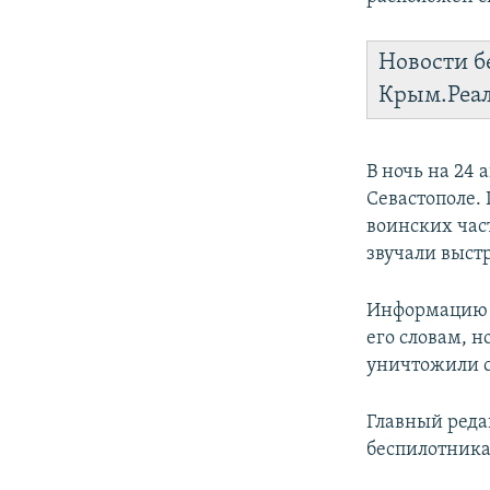
Новости б
Крым.Реа
В ночь на 24
Севастополе.
воинских час
звучали выст
Информацию п
его словам, 
уничтожили с
Главный реда
беспилотника