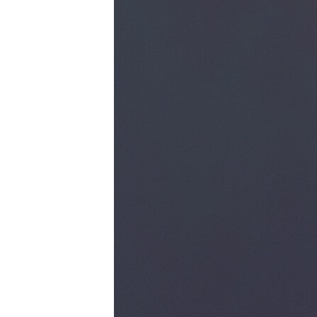
ПОБЕДИТЕЛЕЙ НЕ СУДЯТ?
КРЫМ.НЕПОКОРЕННЫЙ
ELIFBE
УКРАИНСКАЯ ПРОБЛЕМА КРЫМА