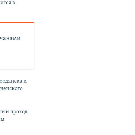
ится в
мчанами
Бердянска и
рченского
ный проход
ым