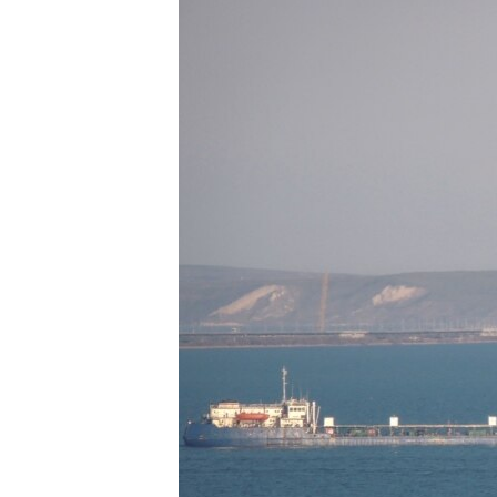
ПОБЕДИТЕЛЕЙ НЕ СУДЯТ?
КРЫМ.НЕПОКОРЕННЫЙ
ELIFBE
УКРАИНСКАЯ ПРОБЛЕМА КРЫМА