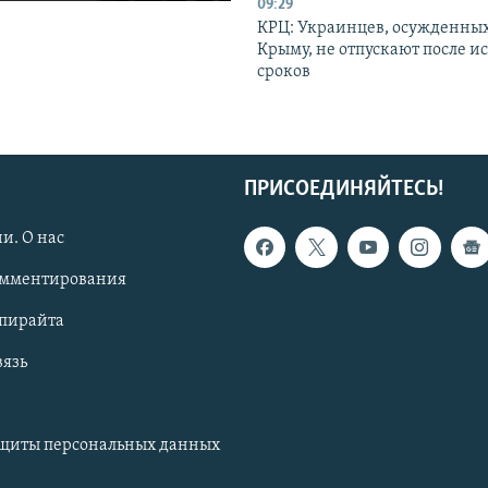
09:29
КРЦ: Украинцев, осужденных
Крыму, не отпускают после и
сроков
ПРИСОЕДИНЯЙТЕСЬ!
и. О нас
омментирования
опирайта
вязь
ащиты персональных данных