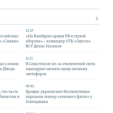
13:27
оссийские
«На Кинбурне армия РФ в глухой
ке «Сиваш»
обороне» – командир ОТК «Одесса»
ВСУ Денис Носиков
11:11
ал о новом
В Севастополе из-за отключений света
ка Шведа
планируют менять схему питания
светофоров
09:41
 что часть
Бровди: украинские беспилотники
збекистан и
поразили танкер «теневого флота» у
Геленджика