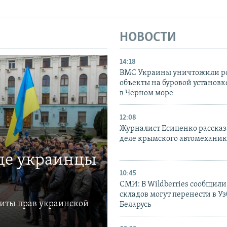
НОВОСТИ
14:18
ВМС Украины уничтожили р
объекты на буровой установ
в Черном море
12:08
Журналист Есипенко рассказ
деле крымского автомехани
где украинцы
10:45
СМИ: В Wildberries сообщили,
складов могут перенести в У
щиты прав украинской
Беларусь