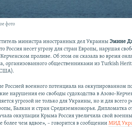
ое фото
ститель министра иностранных дел Украины
Эмине Д
то Россия несет угрозу для стран Европы, нарушая своб
в Керченском проливе. Об этом он сказала во время он
а, организованного общественниками из Turkish Herit
(США).
 Россией военного потенциала на оккупированном по
кие нарушения ею свободы судоходства в Азово-Керче
яется угрозой не только для Украины, но и для всего 
ропы, Балкан и стран Средиземноморья. Дипломатка о
ачала оккупации Крыма Россия увеличила свой военн
е более чем вдвое», – говорится в сообщении
МИД Укр