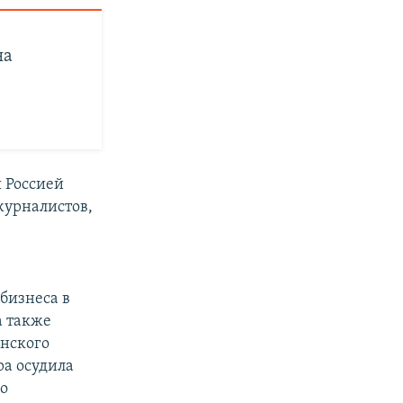
на
 Россией
журналистов,
бизнеса в
 также
нского
ра осудила
о