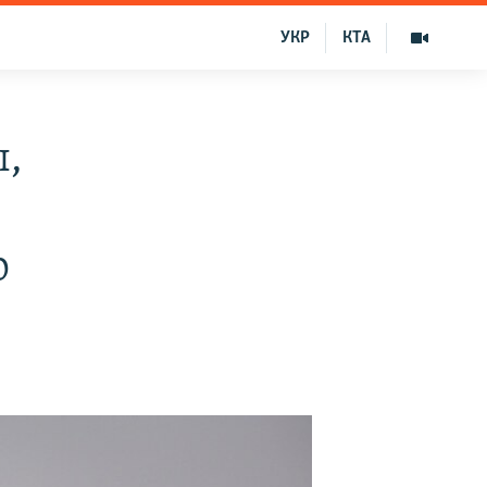
УКР
КТА
ы,
р