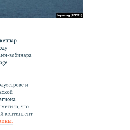
жеппар
оду
лайн-вебинара
age
луострове и
нской
региона
тметила, что
ый контингент
аины.