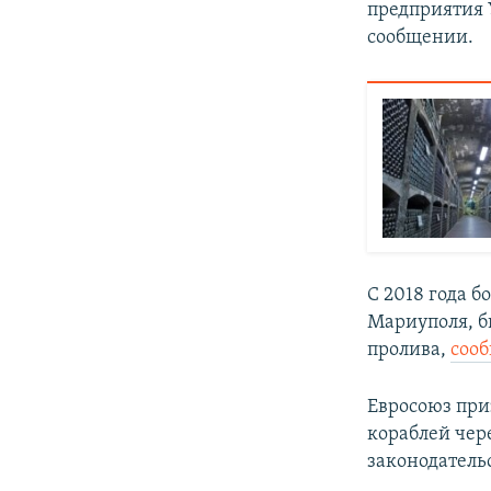
предприятия 
сообщении.
С 2018 года б
Мариуполя, б
пролива,
соо
Евросоюз пр
кораблей чер
законодатель