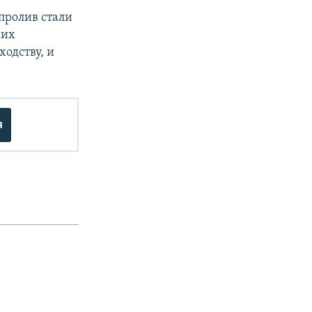
пролив стали
ких
одству, и
я