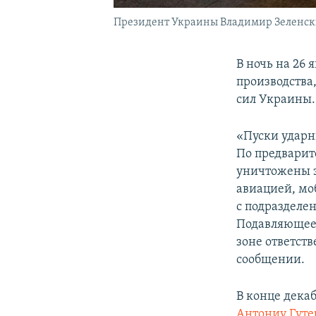
Президент Украины Владимир Зеленски
В ночь на 26
производства
сил Украины.
«Пуски ударн
По предварит
уничтожены 
авиацией, мо
с подразделе
Подавляющее 
зоне ответст
сообщении.
В конце дека
Антониу Гут