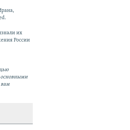
Ирана,
ed.
изнали их
жения России
ощью
а основными
 вам