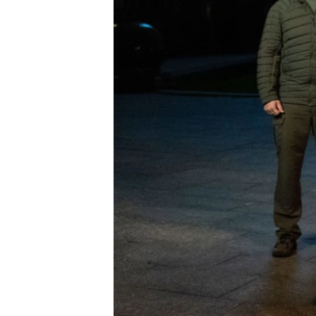
ПОБЕДИТЕЛЕЙ НЕ СУДЯТ?
КРЫМ.НЕПОКОРЕННЫЙ
ELIFBE
УКРАИНСКАЯ ПРОБЛЕМА КРЫМА