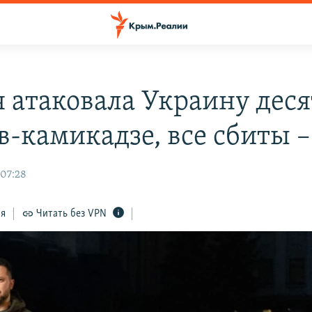
я атаковала Украину дес
в-камикадзе, все сбиты 
 07:28
ся
Читать без VPN