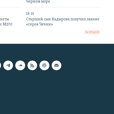
Черном море
18:10
акеты
Старший сын Кадырова получил звание
ки M270
«героя Чечни»
БОЛЬШЕ