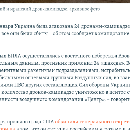
й и иранский дрон-камикадзе, архивное фото
 января Украина была атакована 24 дронами-камикадз
, все они были сбиты – об этом сообщает командовани
ых БПЛА осуществлялись с восточного побережья Азов
ельным данным, противник применил 24 «шахеда». Вс
зенитными ракетными подразделениями, истребител
бильными огневыми группами Воздушных сил, во вза
ниями ПВО других составляющих Сил обороны Украин
количество дронов-камикадзе уничтожено в центре с
венности воздушного командования «Центр», – говорит
бря прошлого года США
обвинили генерального секрет
ерриша
в том, что он «уступил российским угрозам» и 