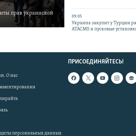
щиты прав украинской
09:05
Украина закупит у Турции р
ATACMS и пусковые установ
ПРИСОЕДИНЯЙТЕСЬ!
и. О нас
омментирования
опирайта
вязь
ащиты персональных данных