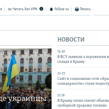
ся
Читать без VPN
Follow us
Печать
НОВОСТИ
15:10
В ВСУ заявили о поражении 
склада в Крыму
13:33
Сайт и социальные сети «Кр
солидарности» стали недост
11:18
где украинцы
В Крыму снова снизят объем
свободной продажи топлива