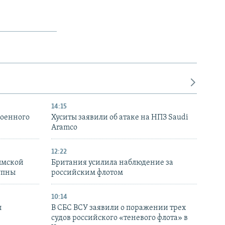
14:15
военного
Хуситы заявили об атаке на НПЗ Saudi
Aramco
12:22
ымской
Британия усилила наблюдение за
упны
российским флотом
10:14
ы
В СБС ВСУ заявили о поражении трех
судов российского «теневого флота» в