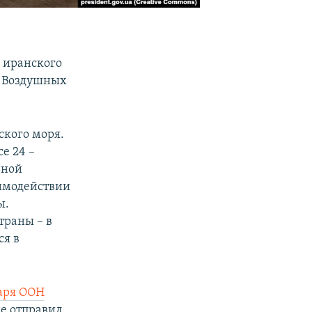
е иранского
е Воздушных
ского моря.
е 24 –
ьной
имодействии
ы.
траны – в
ся в
аря ООН
не отправил