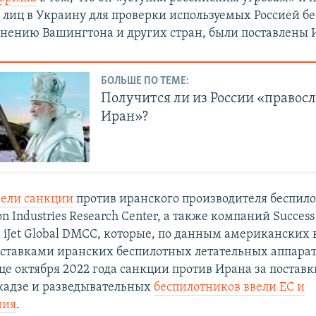
лиц в Украину для проверки используемых Россией б
мнению Вашингтона и других стран, были поставлены 
БОЛЬШЕ ПО ТЕМЕ:
Получится ли из России «правос
Иран»?
ели санкции
против иранского производителя беспил
on Industries Research Center, а также компаний Success
и iJet Global DMCC, которые, по данным американских 
оставками иранских беспилотных летательных аппарат
нце октября 2022 года санкции против Ирана за постав
кадзе и разведывательных
беспилотников ввели ЕС и
ния
.