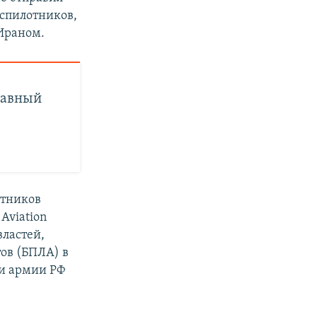
еспилотников,
Ираном.
лавный
отников
 Aviation
властей,
ов (БПЛА) в
ки армии РФ