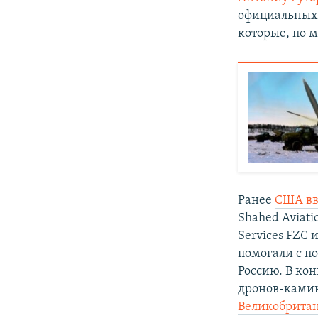
официальных 
которые, по 
Ранее
США вв
Shahed Aviati
Services FZC 
помогали с п
Россию. В ко
дронов-ками
Великобрита