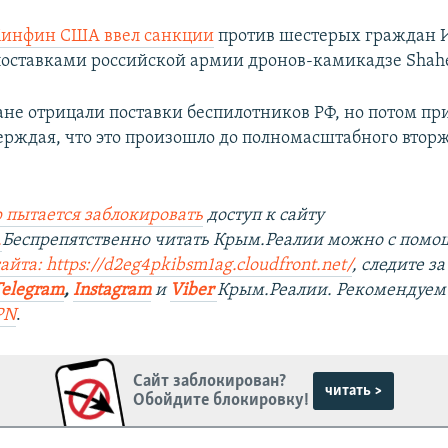
инфин США ввел санкции
против шестерых граждан 
поставками российской армии дронов-камикадзе Shah
ане отрицали поставки беспилотников РФ, но потом пр
верждая, что это произошло до полномасштабного втор
 пытается заблокировать
доступ к сайту
.
Беспрепятственно читать Крым.Реалии можно с пом
айта: https://d2eg4pkibsm1ag.cloudfront.net/
, следите з
Telegram
,
Instagram
и
Viber
Крым.Реалии. Рекомендуем
PN
.
Сайт заблокирован?
читать >
Обойдите блокировку!