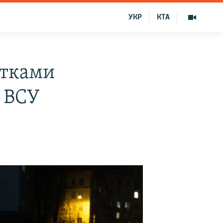
УКР
КТА
ятками
– ВСУ