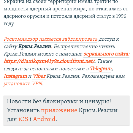
Украина на своей территории имела третий по
мощности ядерный арсенал мира, но отказалась от
ядерного оружия и потеряла ядерный статус в 1996
году.
Роскомнадзор пытается заблокировать
доступ к
сайту
Крым.Реалии
.
Беспрепятственно читать
Крым.Реалии мож
но с помощью
зеркального сайта:
https://d1axlkqxm41y9z.cloudfront.net/
. ​
Также
следите за основными новостями в
Telegram
,
Instagra
m
и
Viber
Крым.Реалии. Рекомендуем вам
установить
VPN
.
Новости без блокировки и цензуры!
Установить
приложение
Крым.Реалии
для
iOS
і
Android
.