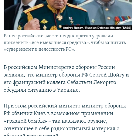
ПРИСОЕДИНЯЙТЕСЬ!
ПОБЕДИТЕЛЕЙ НЕ СУДЯТ?
КРЫМ.НЕПОКОРЕННЫЙ
ELIFBE
Ранее российские власти неоднократно угрожали
УКРАИНСКАЯ ПРОБЛЕМА КРЫМА
применить «все имеющиеся средства», чтобы защитить
Все сайты RFE/RL
«суверенитет и целостность РФ».
В российском Министерстве обороны России
заявили, что министр обороны РФ Сергей Шойгу и
его французский коллега Себастьян Лекорню
обсудили ситуацию в Украине.
При этом российский министр министр обороны
РФ обвинил Киев в возможном применении
«грязной бомбы» – так называют оружие,
сочетающее в себе радиоактивный материал с