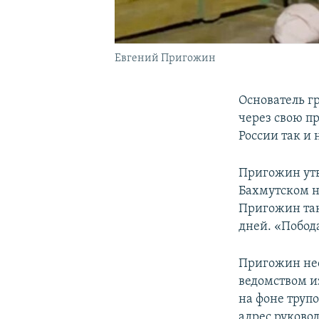
Евгений Пригожин
Основатель г
через свою п
России так и
Пригожин утв
Бахмутском н
Пригожин так
дней. «Побода
Пригожин нео
ведомством и
на фоне труп
адрес руково