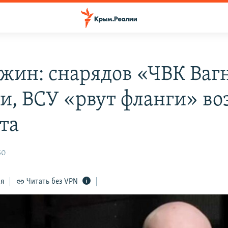
жин: снарядов «ЧВК Ваг
ли, ВСУ «рвут фланги» во
та
50
ся
Читать без VPN