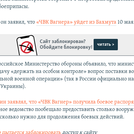
боеприпасы.
он заявил, что
«ЧВК Вагнера» уйдет из Бахмута
10 мая
Сайт заблокирован?
читать >
Обойдите блокировку!
российское Министерство обороны объявило, что минис
дачу «держать на особом контроле» вопрос поставки в
льной военной операции» (так в России официально н
 Украины).
н заявлял, что «ЧВК Вагнер» получила боевое распор
ное ведомство пообещало предоставить столько воору
 сколько нужно для продолжения боевых действий.
 пытается заблокировать
доступ к сайту