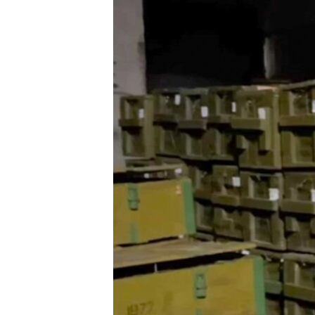
ПОБЕДИТЕЛЕЙ НЕ СУДЯТ?
КРЫМ.НЕПОКОРЕННЫЙ
ELIFBE
УКРАИНСКАЯ ПРОБЛЕМА КРЫМА