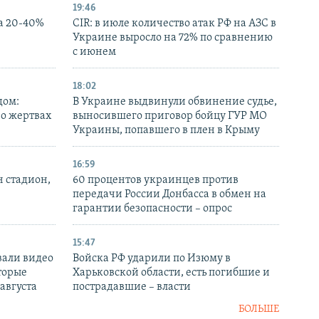
19:46
а 20-40%
CIR: в июле количество атак РФ на АЗС в
Украине выросло на 72% по сравнению
с июнем
18:02
дом:
В Украине выдвинули обвинение судье,
 о жертвах
выносившего приговор бойцу ГУР МО
Украины, попавшего в плен в Крыму
16:59
н стадион,
60 процентов украинцев против
передачи России Донбасса в обмен на
гарантии безопасности – опрос
15:47
вали видео
Войска РФ ударили по Изюму в
торые
Харьковской области, есть погибшие и
 августа
пострадавшие – власти
БОЛЬШЕ