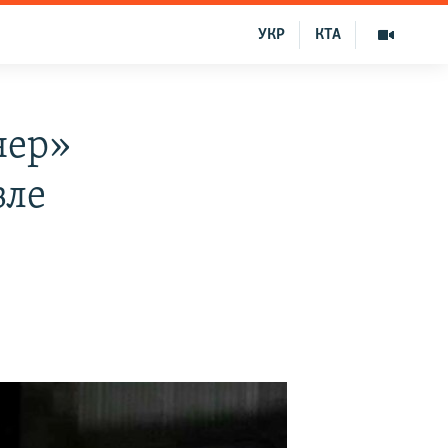
УКР
КТА
нер»
зле