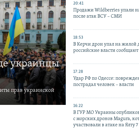
20:41
Продажи Wildberries упали н
после атак ВСУ – СМИ
18:53
В Керчи дрон упал на жилой 
российские власти сообщают
где украинцы
17:28
Удар РФ по Одессе: поврежде
пострадал человек – власти
щиты прав украинской
16:22
В ГУР МО Украины опублико
с морских дронов Magura, ко
участвовали в атаке на Ялту 7