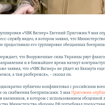
руппировки «ЧВК Вагнер» Евгений Пригожин 9 мая оп
ресс-службу видео, в котором заявил, что Министерств
 не предоставило его группировке обещанных боеприпа
ерждает, что Вооруженные силы Украины рвут фланги
аправлении и в ближайшее время начнут контрнасту
же заявил, что «ЧВК Вагнер» не уйдет из Бахмута еще
емся, а там разберемся», – сказал он.
днократно публично конфликтовал с российским во
з-за снабжения боеприпасами. 5 мая
Пригожин опубли
ов наемников, в котором с использованием обсценной 
дства Министерства обороны РФ потребовал предостави