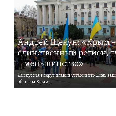
Андрей Щекун: «Крым –
единственный регион, 
– меньшинство»
Дискуссия вокруг планов установить День за
общины Крыма