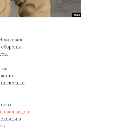
убликовал
о обороны
сов.
 на
пление.
 несколько
енным
ковал видео
лексики в
ть