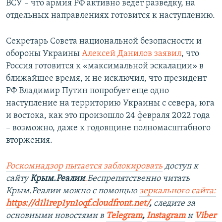
ВСУ – что армия РФ активно ведет разведку, на
отдельных направлениях готовится к наступлению.
Секретарь Совета национальной безопасности и
обороны Украины
Алексей Данилов заявил
, что
Россия готовится к «максимальной эскалации» в
ближайшее время, и не исключил, что президент
РФ Владимир Путин попробует еще одно
наступление на территорию Украины с севера, юга
и востока, как это произошло 24 февраля 2022 года
– возможно, даже к годовщине полномасштабного
вторжения.
Роскомнадзор пытается заблокировать
доступ к
сайту
Крым.Реалии
.
Беспрепятственно читать
Крым.Реалии можно с помощью
зеркального сайта:
https://d1l1rep1yn1oqf.cloudfront.net/
,
следите за
основными новостями в
Telegram
,
Instagram
и
Viber