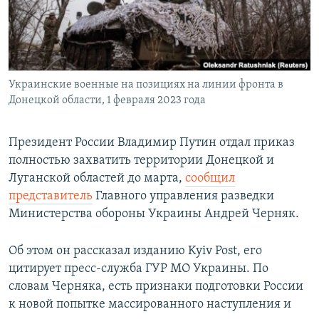
ПРИСОЕДИНЯЙТЕСЬ!
ПОБЕДИТЕЛЕЙ НЕ СУДЯТ?
КРЫМ.НЕПОКОРЕННЫЙ
ELIFBE
Украинские военные на позициях на линии фронта в
УКРАИНСКАЯ ПРОБЛЕМА КРЫМА
Донецкой области, 1 февраля 2023 года
Все сайты RFE/RL
Президент России Владимир Путин отдал приказ
полностью захватить территории Донецкой и
Луганской областей до марта,
сообщил
представитель
Главного управления разведки
Министерства обороны Украины Андрей Черняк.
Об этом он рассказал изданию Kyiv Post, его
цитирует пресс-служба ГУР МО Украины. По
словам Черняка, есть признаки подготовки России
к новой попытке массированного наступления и