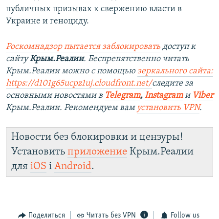
публичных призывах к свержению власти в
Украине и геноциду.
Роскомнадзор пытается заблокировать
доступ к
сайту
Крым.Реалии
. Беспрепятственно читать
Крым.Реалии можно с помощью
зеркального сайта:
https://d101g65ucpz1uj.cloudfront.net/
следите за
основными новостями в
Telegram
,
Instagram
и
Viber
Крым.Реалии. Рекомендуем вам
установить VPN
.
Новости без блокировки и цензуры!
Установить
приложение
Крым.Реалии
для
iOS
і
Android
.
Поделиться
Читать без VPN
Follow us