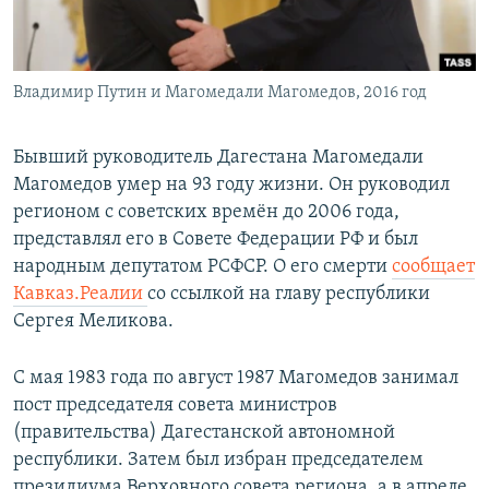
ПРИСОЕДИНЯЙТЕСЬ!
ПОБЕДИТЕЛЕЙ НЕ СУДЯТ?
КРЫМ.НЕПОКОРЕННЫЙ
Владимир Путин и Магомедали Магомедов, 2016 год
ELIFBE
УКРАИНСКАЯ ПРОБЛЕМА КРЫМА
Бывший руководитель Дагестана Магомедали
Все сайты RFE/RL
Магомедов умер на 93 году жизни. Он руководил
регионом с советских времён до 2006 года,
представлял его в Совете Федерации РФ и был
народным депутатом РСФСР. О его смерти
с
ообщает
Кавказ.Реалии
со ссылкой на главу республики
Сергея Меликова.
С мая 1983 года по август 1987 Магомедов занимал
пост председателя совета министров
(правительства) Дагестанской автономной
республики. Затем был избран председателем
президиума Верховного совета региона, а в апреле