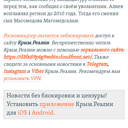
перед тем, как сообщил о своём увольнении. Алиев
возглавлял регион до 2010 года. Тогда его сменил
сын Магомедова Магомедсалам.
Роскомнадзор пытается заблокировать
доступ к
сайту
Крым.Реалии
.
Беспрепятственно читать
Крым.Реалии можно с помощью
зеркального сайта:
https://d3fx89p6g9wd6v.cloudfront.net/
. ​
Также
следите за основными новостями в
Telegram
,
Instagram
и
Viber
Крым.Реалии. Рекомендуем вам
установить
VPN
.
Новости без блокировки и цензуры!
Установить
приложение
Крым.Реалии
для
iOS
і
Android
.