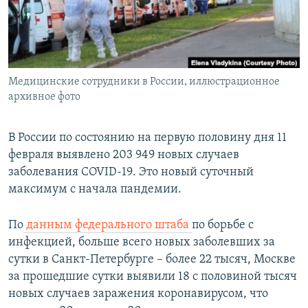
ПРИСОЕДИНЯЙТЕСЬ!
ПОБЕДИТЕЛЕЙ НЕ СУДЯТ?
КРЫМ.НЕПОКОРЕННЫЙ
ELIFBE
Медицинские сотрудники в России, иллюстрационное
УКРАИНСКАЯ ПРОБЛЕМА КРЫМА
архивное фото
Все сайты RFE/RL
В России по состоянию на первую половину дня 11
февраля выявлено 203 949 новых случаев
заболевания COVID-19. Это новый суточный
максимум с начала пандемии.
По
данным федерального штаба
по борьбе с
инфекцией, больше всего новых заболевших за
сутки в Санкт-Петербурге – более 22 тысяч, Москве
за прошедшие сутки выявили 18 с половиной тысяч
новых случаев заражения коронавирусом, что