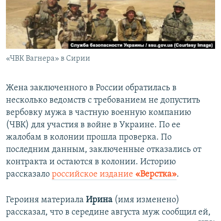
ПРИСОЕДИНЯЙТЕСЬ!
ПОБЕДИТЕЛЕЙ НЕ СУДЯТ?
КРЫМ.НЕПОКОРЕННЫЙ
ELIFBE
«ЧВК Вагнера» в Сирии
УКРАИНСКАЯ ПРОБЛЕМА КРЫМА
Все сайты RFE/RL
Жена заключенного в России обратилась в
несколько ведомств с требованием не допустить
вербовку мужа в частную военную компанию
(ЧВК) для участия в войне в Украине. По ее
жалобам в колонии прошла проверка. По
последним данным, заключенные отказались от
контракта и остаются в колонии. Историю
рассказало
российское издание
«Верстка»
.
Героиня материала
Ирина
(имя изменено)
рассказал, что в середине августа муж сообщил ей,