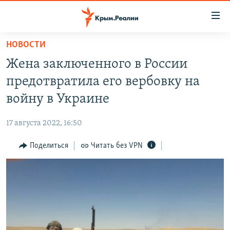
Доступность
ссылки
Вернуться
НОВОСТИ
к
НОВОСТИ
Жена заключенного в России
основному
СПЕЦПРОЕКТЫ
содержанию
предотвратила его вербовку на
ВОДА
Вернутся
ГРУЗ 200
войну в Украине
к
ИСТОРИЯ
КАРТА ВОЕННЫХ ОБЪЕКТОВ КРЫМА
главной
17 августа 2022, 16:50
ЕЩЕ
11 ЛЕТ ОККУПАЦИИ КРЫМА. 11 ИСТОРИЙ СОПРОТИВЛЕНИЯ
навигации
Вернутся
Поделиться
Читать без VPN
РАДІО СВОБОДА
ИНТЕРАКТИВ
к
КАК ОБОЙТИ БЛОКИРОВКУ
ИНФОГРАФИКА
поиску
ТЕЛЕПРОЕКТ КРЫМ.РЕАЛИИ
Українською
СОВЕТЫ ПРАВОЗАЩИТНИКОВ
Qırımtatar
ПРОПАВШИЕ БЕЗ ВЕСТИ