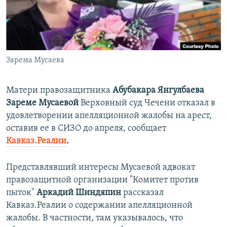
ПРИСОЕДИНЯЙТЕСЬ!
ПОБЕДИТЕЛЕЙ НЕ СУДЯТ?
КРЫМ.НЕПОКОРЕННЫЙ
ELIFBE
Зарема Мусаева
УКРАИНСКАЯ ПРОБЛЕМА КРЫМА
Все сайты RFE/RL
Матери правозащитника
Абубакара Янгулбаева
Зареме Мусаевой
Верховный суд Чечени отказал в
удовлетворении апелляционной жалобы на арест,
оставив ее в СИЗО до апреля, сообщает
Кавказ.Реалии
.
Представлявший интересы Мусаевой адвокат
правозащитной организации "Комитет против
пыток"
Аркадий Шиндяпин
рассказал
Кавказ.Реалии о содержании апелляционной
жалобы. В частности, там указывалось, что