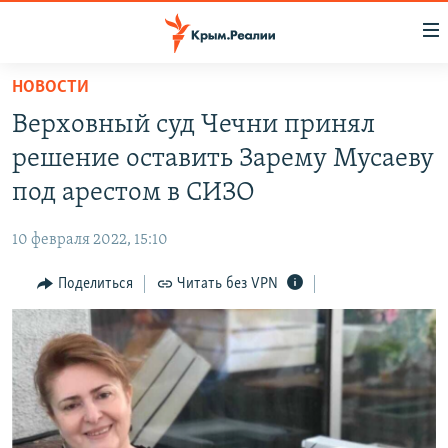
Доступность
ссылки
Вернуться
НОВОСТИ
к
НОВОСТИ
Верховный суд Чечни принял
основному
СПЕЦПРОЕКТЫ
содержанию
решение оставить Зарему Мусаеву
ВОДА
Вернутся
ГРУЗ 200
под арестом в СИЗО
к
ИСТОРИЯ
КАРТА ВОЕННЫХ ОБЪЕКТОВ КРЫМА
главной
10 февраля 2022, 15:10
ЕЩЕ
11 ЛЕТ ОККУПАЦИИ КРЫМА. 11 ИСТОРИЙ СОПРОТИВЛЕНИЯ
навигации
Вернутся
Поделиться
Читать без VPN
РАДІО СВОБОДА
ИНТЕРАКТИВ
к
КАК ОБОЙТИ БЛОКИРОВКУ
ИНФОГРАФИКА
поиску
ТЕЛЕПРОЕКТ КРЫМ.РЕАЛИИ
Українською
СОВЕТЫ ПРАВОЗАЩИТНИКОВ
Qırımtatar
ПРОПАВШИЕ БЕЗ ВЕСТИ