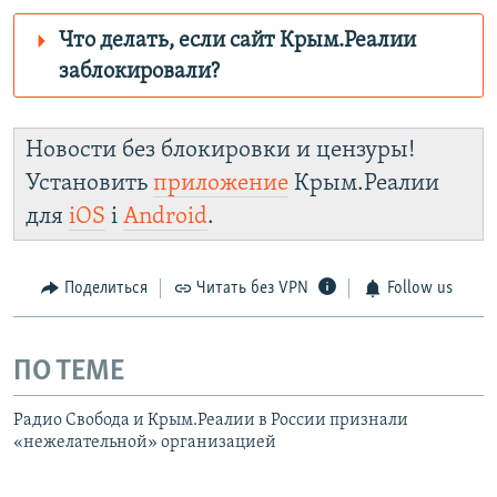
Что делать, если сайт Крым.Реалии
заблокировали?
Роскомнадзор пытается заблокировать
Крым.Реалии
Новости без блокировки и цензуры!
зеркального сайта:
Установить
приложение
Крым.Реалии
https://smarturl.click/zYdJA
для
iOS
і
Android
.
Telegram
Instagram
Viber
Крым.Реалии
установить VPN
.
Поделиться
Читать без VPN
Follow us
ПО ТЕМЕ
Радио Свобода и Крым.Реалии в России признали
«нежелательной» организацией