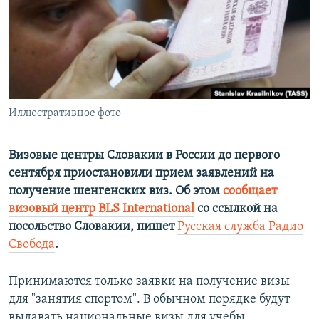
ПРИСОЕДИНЯЙТЕСЬ!
ПОБЕДИТЕЛЕЙ НЕ СУДЯТ?
КРЫМ.НЕПОКОРЕННЫЙ
ELIFBE
УКРАИНСКАЯ ПРОБЛЕМА КРЫМА
Все сайты RFE/RL
Иллюстративное фото
Визовые центры Словакии в России до первого
сентября приостановили прием заявлений на
получение шенгенских виз. Об этом
сообщает
визовый центр BLS International
со ссылкой на
посольство Словакии, пишет
Русская служба Радио
Свобода
.
Принимаются только заявки на получение визы
для "занятия спортом". В обычном порядке будут
выдавать национальные визы для учебы,