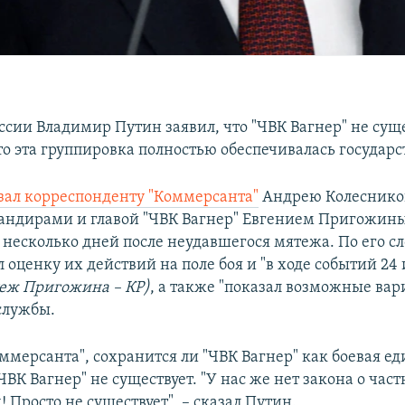
ссии Владимир Путин заявил, что "ЧВК Вагнер" не суще
то эта группировка полностью обеспечивалась государс
зал корреспонденту "Коммерсанта"
Андрею Колесников
мандирами и главой "ЧВК Вагнер" Евгением Пригожины
 несколько дней после неудавшегося мятежа. По его сл
л оценку их действий на поле боя и "в ходе событий 2
теж Пригожина – КР)
, а также "показал возможные вар
службы.
оммерсанта", сохранится ли "ЧВК Вагнер" как боевая е
"ЧВК Вагнер" не существует. "У нас же нет закона о ча
 Просто не существует", – сказал Путин.