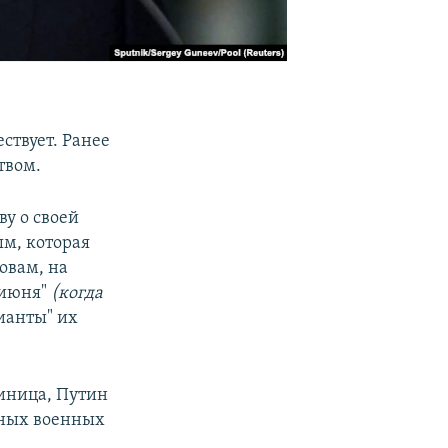
ствует. Ранее
твом.
у о своей
м, которая
овам, на
4 июня"
(когда
ианты" их
диница, Путин
стных военных