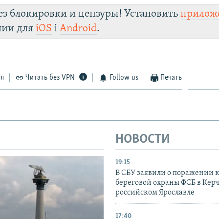
ез блокировки и цензуры! Установить
прилож
лии для
iOS
і
Android
.
ся
Читать без VPN
Follow us
Печать
НОВОСТИ
19:15
В СБУ заявили о поражении 
береговой охраны ФСБ в Керч
российском Ярославле
17:40