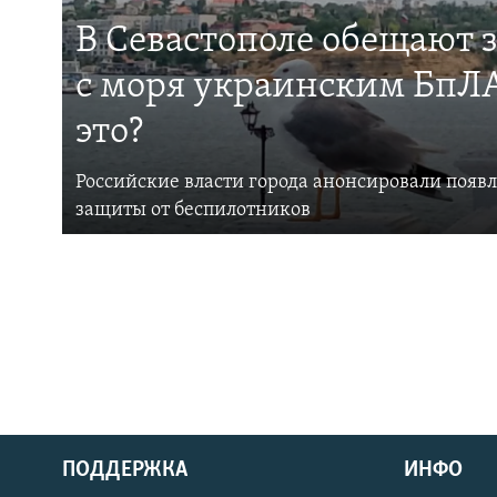
В Севастополе обещают 
с моря украинским БпЛА
это?
Российские власти города анонсировали появ
защиты от беспилотников
ПОДДЕРЖКА
ИНФО