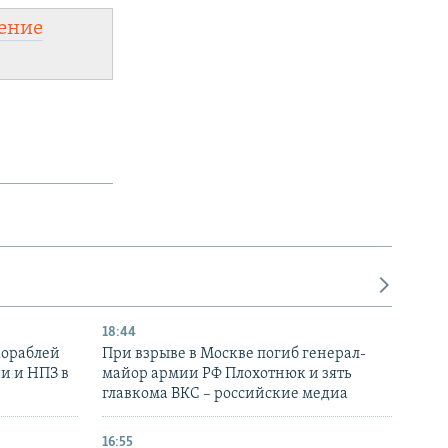
ение
18:44
кораблей
При взрыве в Москве погиб генерал-
и и НПЗ в
майор армии РФ Плохотнюк и зять
главкома ВКС – российские медиа
16:55