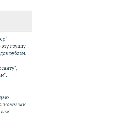
ер"
эту группу".
дов рублей.
рсанту",
й".
ощью
 основными
 вам