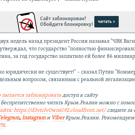
Сайт заблокирован?
читать >
Обойдите блокировку!
двух недель назад президент России называл "ЧВК Вагн
утверждал, что государство "полностью финансировало 
ина, за год государство заплатило ей более 86 миллиар
 но юридически не существует!" – сказал Путин "Комме
отдельным вопросом, связанным с реальной легализацие
 пытается заблокировать
доступ к сайту
.
Беспрепятственно читать Крым.Реалии можно с пом
айта: https://d3vtolv0wn6192.cloudfront.net/
следите за
Telegram
,
Instagram
и
Viber
Крым.Реалии. Рекомендуем
PN
.