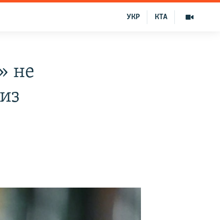
УКР
КТА
» не
 из