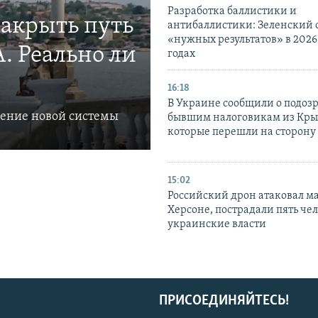
Разработка баллистики и
закрыть путь
антибаллистики: Зеленский
«нужных результатов» в 2026
. Реально ли
годах
16:18
В Украине сообщили о подоз
ление новой системы
бывшим налоговикам из Кры
которые перешли на сторону
15:02
Российский дрон атаковал м
Херсоне, пострадали пять чел
украинские власти
ПРИСОЕДИНЯЙТЕСЬ!