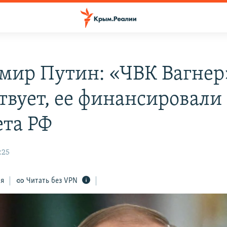
мир Путин: «ЧВК Вагнер
твует, ее финансировали
та РФ
:25
ся
Читать без VPN