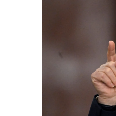
ПОБЕДИТЕЛЕЙ НЕ СУДЯТ?
КРЫМ.НЕПОКОРЕННЫЙ
ELIFBE
УКРАИНСКАЯ ПРОБЛЕМА КРЫМА