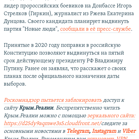
лидер пророссийских боевиков на Донбассе Игорь
Стрелков (Гиркин), журналист из Ржева Екатерина
Дунцова. Своего кандидата планирует выдвинуть
партия "Новые люди",
сообщали в её пресс-службе
.
Принятые в 2020 году поправки в российскую
Конституцию позволяют выдвинуться на пятый
срок действующему президенту РФ Владимиру
Путину. Ранее он заявлял, что расскажет о своих
планах после официального назначения даты
выборов.
Роскомнадзор пытается заблокировать
доступ к
сайту
Крым.Реалии
. Беспрепятственно читать
Крым.Реалии можно с помощью
зеркального сайта:
https://d25dy9aqmwe3s5.cloudfront.net/
следите за
основными новостями в
Telegram
,
Instagram
и
Viber