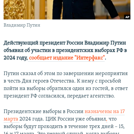
ПРИСОЕДИНЯЙТЕСЬ!
ПОБЕДИТЕЛЕЙ НЕ СУДЯТ?
КРЫМ.НЕПОКОРЕННЫЙ
Владимир Путин
ELIFBE
УКРАИНСКАЯ ПРОБЛЕМА КРЫМА
Действующий президент России Владимир Путин
Все сайты RFE/RL
объявил об участии в президентских выборах РФ в
2024 году,
сообщает издание "Интерфакс"
.
Путин сказал об этом по завершении мероприятия
в честь Дня героев Отечества. К нему с просьбой
пойти на выборы обратился один из гостей, в ответ
президент РФ согласился, передает агентство.
Президентские выборы в России
назначены на 17
марта
2024 года. ЦИК России уже объявил
,
что
выборы будут проходить в течение трех дней – 15,