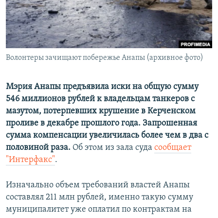
ПРИСОЕДИНЯЙТЕСЬ!
ПОБЕДИТЕЛЕЙ НЕ СУДЯТ?
КРЫМ.НЕПОКОРЕННЫЙ
ELIFBE
Волонтеры зачищают побережье Анапы (архивное фото)
УКРАИНСКАЯ ПРОБЛЕМА КРЫМА
Все сайты RFE/RL
Мэрия Анапы предъявила иски на общую сумму
546 миллионов рублей к владельцам танкеров с
мазутом, потерпевших крушение в Керченском
проливе в декабре прошлого года. Запрошенная
сумма компенсации увеличилась более чем в два с
половиной раза.
Об этом из зала суда
сообщает
"Интерфакс"
.
Изначально объем требований властей Анапы
составлял 211 млн рублей, именно такую сумму
муниципалитет уже оплатил по контрактам на