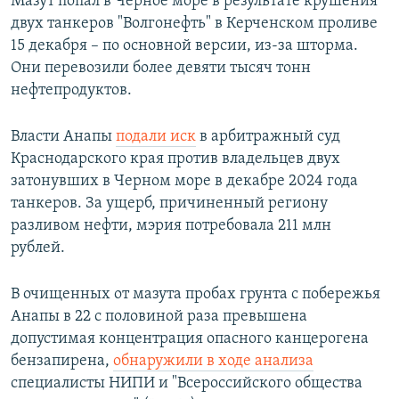
Мазут попал в Черное море в результате крушения
двух танкеров "Волгонефть" в Керченском проливе
15 декабря – по основной версии, из-за шторма.
Они перевозили более девяти тысяч тонн
нефтепродуктов.
Власти Анапы
подали иск
в арбитражный суд
Краснодарского края против владельцев двух
затонувших в Черном море в декабре 2024 года
танкеров. За ущерб, причиненный региону
разливом нефти, мэрия потребовала 211 млн
рублей.
В очищенных от мазута пробах грунта с побережья
Анапы в 22 с половиной раза превышена
допустимая концентрация опасного канцерогена
бензапирена,
обнаружили в ходе анализа
специалисты НИПИ и "Всероссийского общества