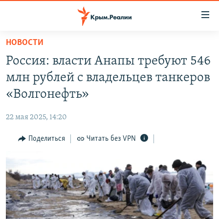
Доступность
ссылки
Вернуться
НОВОСТИ
к
НОВОСТИ
Россия: власти Анапы требуют 546
основному
СПЕЦПРОЕКТЫ
содержанию
млн рублей с владельцев танкеров
ВОДА
Вернутся
ГРУЗ 200
«Волгонефть»
к
ИСТОРИЯ
КАРТА ВОЕННЫХ ОБЪЕКТОВ КРЫМА
главной
22 мая 2025, 14:20
ЕЩЕ
11 ЛЕТ ОККУПАЦИИ КРЫМА. 11 ИСТОРИЙ СОПРОТИВЛЕНИЯ
навигации
Вернутся
Поделиться
Читать без VPN
РАДІО СВОБОДА
ИНТЕРАКТИВ
к
КАК ОБОЙТИ БЛОКИРОВКУ
ИНФОГРАФИКА
поиску
ТЕЛЕПРОЕКТ КРЫМ.РЕАЛИИ
Українською
СОВЕТЫ ПРАВОЗАЩИТНИКОВ
Qırımtatar
ПРОПАВШИЕ БЕЗ ВЕСТИ