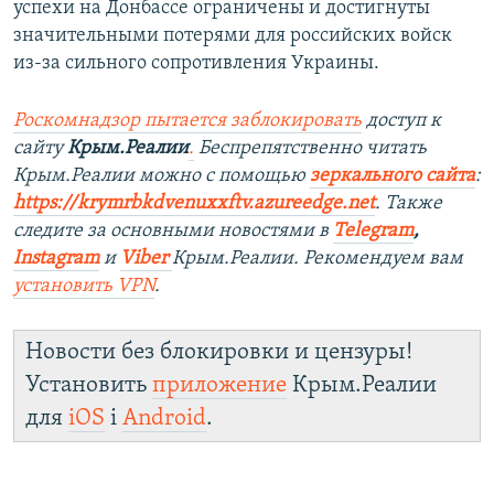
успехи на Донбассе ограничены и достигнуты
значительными потерями для российских войск
из-за сильного сопротивления Украины.
Роскомнадзор пытается заблокировать
доступ к
сайту
Крым.Реалии
.
Беспрепятственно читать
Крым.Реалии можно с помощью
зеркального сайта
:
https://krymrbkdvenuxxftv.azureedge.net
.
Также
следите за основными новостями в
Telegram
,
Instagram
и
Viber
Крым.Реалии. Рекомендуем вам
установить
VPN
.
Новости без блокировки и цензуры!
Установить
приложение
Крым.Реалии
для
iOS
і
Android
.