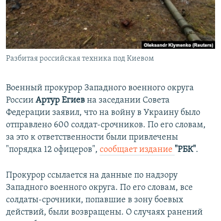
ПРИСОЕДИНЯЙТЕСЬ!
ПОБЕДИТЕЛЕЙ НЕ СУДЯТ?
КРЫМ.НЕПОКОРЕННЫЙ
ELIFBE
Разбитая российская техника под Киевом
УКРАИНСКАЯ ПРОБЛЕМА КРЫМА
Все сайты RFE/RL
Военный прокурор Западного военного округа
России
Артур Егиев
на заседании Совета
Федерации заявил, что на войну в Украину было
отправлено 600 солдат-срочников. По его словам,
за это к ответственности были привлечены
"порядка 12 офицеров",
сообщает издание
"РБК"
.
Прокурор ссылается на данные по надзору
Западного военного округа. По его словам, все
солдаты-срочники, попавшие в зону боевых
действий, были возвращены. О случаях ранений