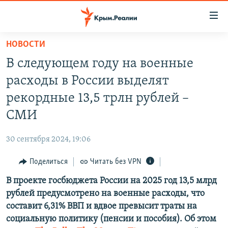
Доступность
ссылки
Вернуться
НОВОСТИ
к
НОВОСТИ
В следующем году на военные
основному
СПЕЦПРОЕКТЫ
содержанию
расходы в России выделят
ВОДА
Вернутся
ГРУЗ 200
рекордные 13,5 трлн рублей –
к
ИСТОРИЯ
КАРТА ВОЕННЫХ ОБЪЕКТОВ КРЫМА
СМИ
главной
ЕЩЕ
11 ЛЕТ ОККУПАЦИИ КРЫМА. 11 ИСТОРИЙ СОПРОТИВЛЕНИЯ
навигации
30 сентября 2024, 19:06
Вернутся
РАДІО СВОБОДА
ИНТЕРАКТИВ
к
Поделиться
Читать без VPN
КАК ОБОЙТИ БЛОКИРОВКУ
ИНФОГРАФИКА
поиску
В проекте госбюджета России на 2025 год 13,5 млрд
ТЕЛЕПРОЕКТ КРЫМ.РЕАЛИИ
Українською
рублей предусмотрено на военные расходы, что
СОВЕТЫ ПРАВОЗАЩИТНИКОВ
составит 6,31% ВВП и вдвое превысит траты на
Qırımtatar
социальную политику (пенсии и пособия). Об этом
ПРОПАВШИЕ БЕЗ ВЕСТИ