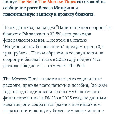
пишут
The Bell
и
The Moscow Times
со ссылкой на
ПРИСОЕДИНЯЙТЕСЬ!
ПОБЕДИТЕЛЕЙ НЕ СУДЯТ?
сообщение российского Минфина и
КРЫМ.НЕПОКОРЕННЫЙ
пояснительную записку к проекту бюджета.
ELIFBE
По их данным, на раздел "Национальная оборона" в
УКРАИНСКАЯ ПРОБЛЕМА КРЫМА
бюджете РФ заложено 32,5% всех расходов
Все сайты RFE/RL
федеральной казны. При этом на статью
"Национальная безопасность" предусмотрено 3,5
трлн рублей. "Таким образом, в совокупности на
оборону и безопасность в 2025 году пойдет 41%
расходов бюджета", – отмечает The Bell.
The Moscow Times напоминает, что социальные
расходы, прежде всего пенсии и пособия, "до 2024
года всегда лидировали по объему бюджетного
финансирования" в РФ. Но в 2025 году, по данным
издания, они сократятся "даже в номинальном
выражении и окажутся более чем вдвое меньше