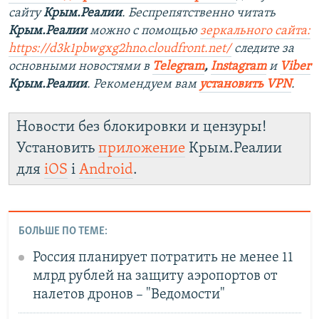
сайту
Крым.Реалии
. Беспрепятственно читать
Крым.Реалии
можно с помощью
зеркального сайта:
https://d3k1pbwgxg2hno.cloudfront.net/
следите за
основными новостями в
Telegram
,
Instagram
и
Viber
Крым.Реалии
. Рекомендуем вам
установить VPN
.
Новости без блокировки и цензуры!
Установить
приложение
Крым.Реалии
для
iOS
і
Android
.
БОЛЬШЕ ПО ТЕМЕ:
Россия планирует потратить не менее 11
млрд рублей на защиту аэропортов от
налетов дронов – "Ведомости"