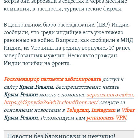
жертв они вербовали в соцсетях и через местные
компании, в частности, туристические фирмы.
В Центральном бюро расследований (ЦБР) Индии
сообщали, что среди индийцев есть уже тяжело
раненные на войне. В апреле, как сообщили в МИД
Индии, из Украины на родину вернулись 10 ранее
завербованных мужчин. Несколько граждан
Индии погибли на фронте.
Роскомнадзор пытается заблокировать
доступ к
сайту
Крым.Реалии
. Беспрепятственно читать
Крым.Реалии
можно с помощью
зеркального сайта:
https://d2pmv2a7s6vb7r.cloudfront.net/
следите за
основными новостями в
Telegram
,
Instagram
и
Viber
Крым.Реалии
. Рекомендуем вам
установить VPN
.
Новости без блокировки и цензуры!