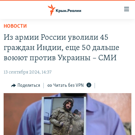
Доступность
ссылки
Вернуться
НОВОСТИ
к
НОВОСТИ
Из армии России уволили 45
основному
СПЕЦПРОЕКТЫ
содержанию
граждан Индии, еще 50 дальше
ВОДА
Вернутся
ГРУЗ 200
воюют против Украины – СМИ
к
ИСТОРИЯ
КАРТА ВОЕННЫХ ОБЪЕКТОВ КРЫМА
главной
13 сентября 2024, 14:37
ЕЩЕ
11 ЛЕТ ОККУПАЦИИ КРЫМА. 11 ИСТОРИЙ СОПРОТИВЛЕНИЯ
навигации
Вернутся
Поделиться
Читать без VPN
РАДІО СВОБОДА
ИНТЕРАКТИВ
к
КАК ОБОЙТИ БЛОКИРОВКУ
ИНФОГРАФИКА
поиску
ТЕЛЕПРОЕКТ КРЫМ.РЕАЛИИ
Українською
СОВЕТЫ ПРАВОЗАЩИТНИКОВ
Qırımtatar
ПРОПАВШИЕ БЕЗ ВЕСТИ