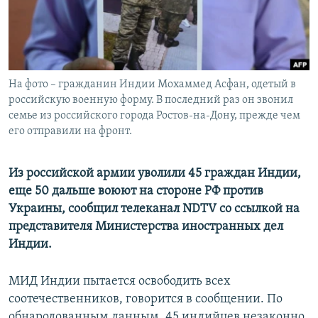
ПРИСОЕДИНЯЙТЕСЬ!
ПОБЕДИТЕЛЕЙ НЕ СУДЯТ?
КРЫМ.НЕПОКОРЕННЫЙ
ELIFBE
На фото – гражданин Индии Мохаммед Асфан, одетый в
УКРАИНСКАЯ ПРОБЛЕМА КРЫМА
российскую военную форму. В последний раз он звонил
Все сайты RFE/RL
семье из российского города Ростов-на-Дону, прежде чем
его отправили на фронт.
Из российской армии уволили 45 граждан Индии,
еще 50 дальше воюют на стороне РФ против
Украины, сообщил телеканал NDTV со ссылкой на
представителя Министерства иностранных дел
Индии.
МИД Индии пытается освободить всех
соотечественников, говорится в сообщении. По
обнародованным данным, 45 индийцев незаконно