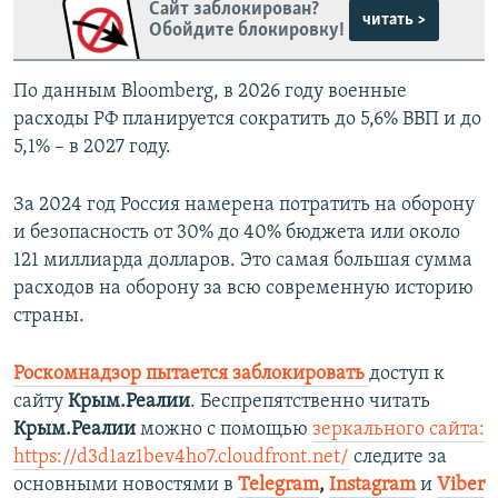
Сайт заблокирован?
читать >
Обойдите блокировку!
По данным Bloomberg, в 2026 году военные
расходы РФ планируется сократить до 5,6% ВВП и до
5,1% – в 2027 году.
За 2024 год Россия намерена потратить на оборону
и безопасность от 30% до 40% бюджета или около
121 миллиарда долларов. Это самая большая сумма
расходов на оборону за всю современную историю
страны.
Роскомнадзор пытается заблокировать
доступ к
сайту
Крым.Реалии
. Беспрепятственно читать
Крым.Реалии
можно с помощью
зеркального сайта:
https://d3d1az1bev4ho7.cloudfront.net/
следите за
основными новостями в
Telegram
,
Instagram
и
Viber