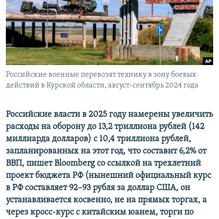
ПРИСОЕДИНЯЙТЕСЬ!
ПОБЕДИТЕЛЕЙ НЕ СУДЯТ?
КРЫМ.НЕПОКОРЕННЫЙ
ELIFBE
УКРАИНСКАЯ ПРОБЛЕМА КРЫМА
Все сайты RFE/RL
Российские военные перевозят технику в зону боевых
действий в Курской области, август-сентябрь 2024 года
Российские власти в 2025 году намерены увеличить
расходы на оборону до 13,2 триллиона рублей (142
миллиарда долларов) с 10,4 триллиона рублей,
запланированных на этот год, что составит 6,2% от
ВВП, пишет Bloomberg со ссылкой на трехлетний
проект бюджета РФ (нынешний официальный курс
в РФ составляет 92–93 рубля за доллар США, он
устанавливается косвенно, не на прямых торгах, а
через кросс-курс с китайским юанем, торги по