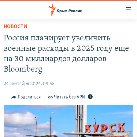
Доступность
ссылки
Вернуться
НОВОСТИ
к
НОВОСТИ
Россия планирует увеличить
основному
СПЕЦПРОЕКТЫ
содержанию
военные расходы в 2025 году еще
ВОДА
Вернутся
ГРУЗ 200
на 30 миллиардов долларов –
к
ИСТОРИЯ
КАРТА ВОЕННЫХ ОБЪЕКТОВ КРЫМА
Bloomberg
главной
ЕЩЕ
11 ЛЕТ ОККУПАЦИИ КРЫМА. 11 ИСТОРИЙ СОПРОТИВЛЕНИЯ
навигации
24 сентября 2024, 09:55
Вернутся
РАДІО СВОБОДА
ИНТЕРАКТИВ
к
Поделиться
Читать без VPN
КАК ОБОЙТИ БЛОКИРОВКУ
ИНФОГРАФИКА
поиску
ТЕЛЕПРОЕКТ КРЫМ.РЕАЛИИ
Українською
СОВЕТЫ ПРАВОЗАЩИТНИКОВ
Qırımtatar
ПРОПАВШИЕ БЕЗ ВЕСТИ