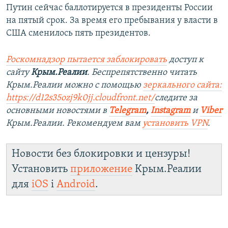
Путин сейчас баллотируется в президенты России
на пятый срок. За время его пребывания у власти в
США сменилось пять президентов.
Роскомнадзор пытается заблокировать
доступ к
сайту
Крым.Реалии
. Беспрепятственно читать
Крым.Реалии можно с помощью
зеркального сайта:
https://d12s35ozj9k0jj.cloudfront.net/
следите за
основными новостями в
Telegram
,
Instagram
и
Viber
Крым.Реалии. Рекомендуем вам
установить VPN
.
Новости без блокировки и цензуры!
Установить
приложение
Крым.Реалии
для
iOS
і
Android
.