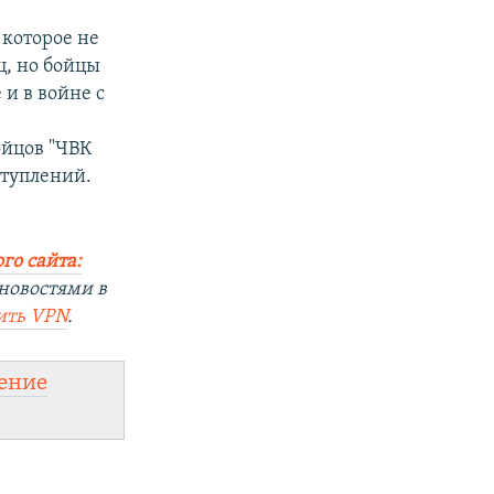
 которое не
ц, но бойцы
и в войне с
х
ойцов "ЧВК
ступлений.
го сайта:
новостями в
ить
VPN
.
ение