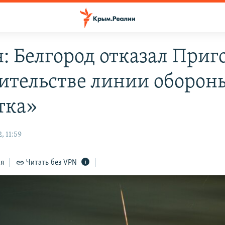
я: Белгород отказал При
оительстве линии оборон
тка»
, 11:59
ся
Читать без VPN