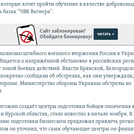
 которые хотят пройти обучение в качестве добровольц
 базах "ЧВК Вагнера".
Сайт заблокирован?
читать >
Обойдите блокировку!
 полномасштабного военного вторжения России в Укр
общается о напряжённой обстановке в российских реги
 зоной боевых действий. Власти Брянской, Белгородск
нократно сообщали об обстрелах, как они утверждали,
тороны. Министерство обороны Украины обстрелы не
.
ригожин создаёт центры подготовки бойцов ополчения 
и Курской областях, стало известно в начале ноября. К
нию подготовки бизнесмен предложил
привлечь реги
этом он уточнил, что сами обучающие центры он финан