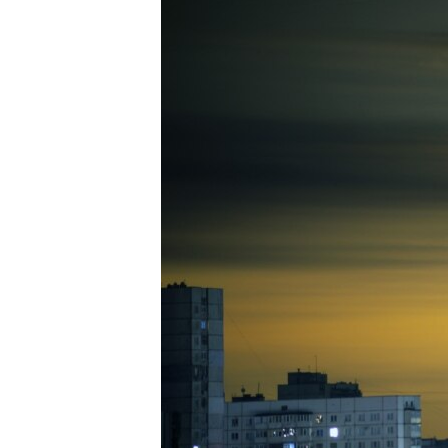
ПОБЕДИТЕЛЕЙ НЕ СУДЯТ?
КРЫМ.НЕПОКОРЕННЫЙ
ELIFBE
УКРАИНСКАЯ ПРОБЛЕМА КРЫМА