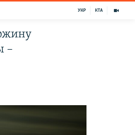
УКР
КТА
гожину
ы –