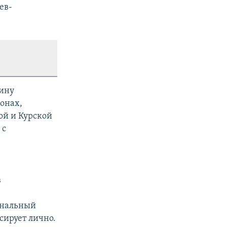
ев-
аину
онах,
ой и Курской
 с
в
ональный
сирует лично.