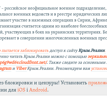
" – российское неофициальное военное подразделение,
балансе военных ведомств и в реестре юридических ли
мают участие в наземных операциях в Сирии, Африке 
ганизация считается одним из наиболее боеспособны
й, участвующих в боях на украинских территориях. Б
озревают в совершении многочисленных военных пре
 пытается заблокировать
доступ к сайту
Крым.Реалии
.
венно читать Крым.Реалии можно с помощью
зеркально
9p6g9wd6v.cloudfront.net/
. ​
Также следите за основными 
tagram
и
Viber
Крым.Реалии. Рекомендуем вам
установ
ез блокировки и цензуры! Установить
прилож
лии для
iOS
і
Android
.