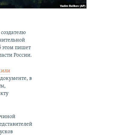
 создателю
онительной
б этом пишет
ласти России.
жили
 документе, в
ты,
екту
ичиной
едставителей
пусков