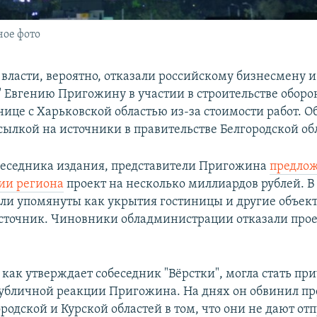
ное фото
 власти, вероятно, отказали российскому бизнесмену и
" Евгению Пригожину в участии в строительстве обор
нице с Харьковской областью из-за стоимости работ. О
ссылкой на источники в правительстве Белгородской об
беседника издания, представители Пригожина
предло
ии региона
проект на несколько миллиардов рублей. В
ыли упомянуты как укрытия гостиницы и другие объек
сточник. Чиновники обладминистрации отказали про
 как утверждает собеседник "Вёрстки", могла стать пр
убличной реакции Пригожина. На днях он обвинил пр
родской и Курской областей в том, что они не дают от