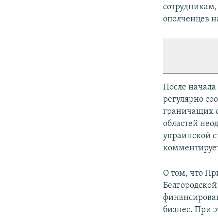
сотрудникам,
ополченцев на
После начала
регулярно со
граничащих с
областей неод
украинской с
комментирует
О том, что П
Белгородской 
финансирова
бизнес. При 