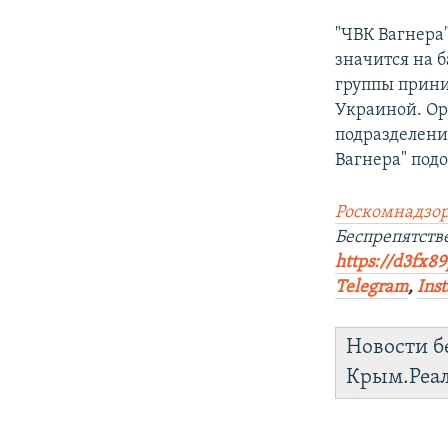
"ЧВК Вагнера
значится на 
группы прини
Украиной. Ор
подразделени
Вагнера" под
Роскомнадзор
Беспрепятст
https://d3fx8
Telegram
,
Ins
Новости б
Крым.Реа