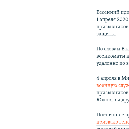
Весенний при
1 апреля 2020
призывников 
защиты.
По словам Ва
военкоматы н
удаленно по 
4 апреля в М
военную служ
призывников 
Южного и дру
Постоянное п
призвало ген