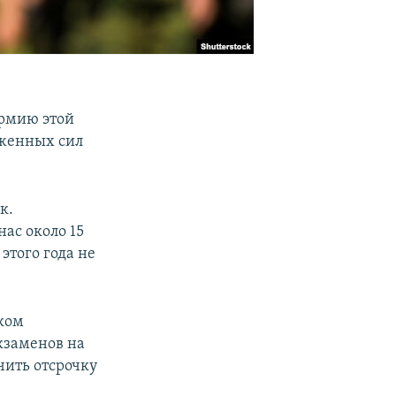
армию этой
уженных сил
к.
нас около 15
этого года не
ком
экзаменов на
чить отсрочку