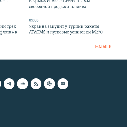
е за
В Крыму снова снизят объемы
свободной продажи топлива
09:05
нии трех
Украина закупит у Турции ракеты
флота» в
ATACMS и пусковые установки M270
БОЛЬШЕ