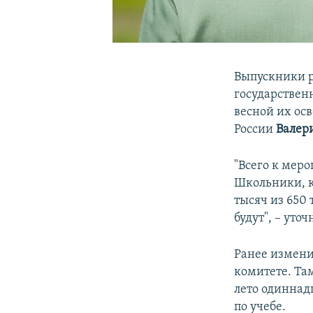
Выпускники р
государственн
весной их ос
России
Валер
"Всего к мер
Школьники, ко
тысяч из 650 
будут", – уто
Ранее измени
комитете. Там
лето одиннад
по учебе.