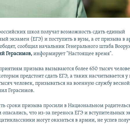
оссийских школ получат возможность сдать единый
ый экзамен (ЕГЭ) и поступить в вузы, а от призыва в 
вободят, сообщил начальник Генерального штаба Воор
ий Герасимов,
информирует "Настоящее время".
оприятиям призыва вызываются более 650 тысяч челове
торым предстоит сдать ЕГЭ, а таких насчитывается у 
тысяч человек, призываться на военную службу весной 
чнил Герасимов.
ть сроки призыва просили в Национальном родительс
 опасались, что из-за переноса ЕГЭ и вступительных 
цатиклассники могут оказаться в армии, не успев полу