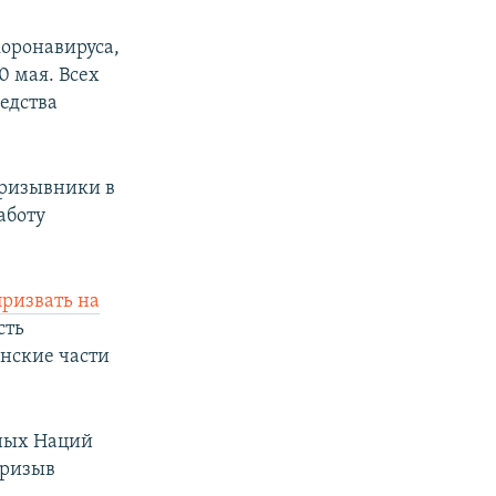
оронавируса,
0 мая. Всех
едства
призывники в
аботу
ризвать на
сть
инские части
ных Наций
призыв