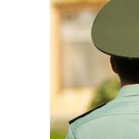
ПОБЕДИТЕЛЕЙ НЕ СУДЯТ?
КРЫМ.НЕПОКОРЕННЫЙ
ELIFBE
УКРАИНСКАЯ ПРОБЛЕМА КРЫМА