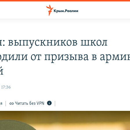
я: выпускников школ
одили от призыва в арми
й
 17:36
ся
Читать без VPN