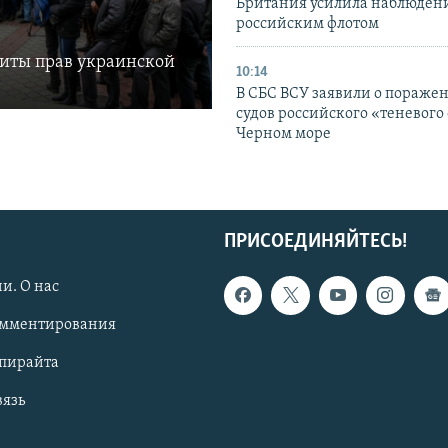
Британия усилила наблюдени
российским флотом
щиты прав украинской
10:14
В СБС ВСУ заявили о пораже
судов российского «теневого 
Черном море
ПРИСОЕДИНЯЙТЕСЬ!
и. О нас
омментирования
опирайта
вязь