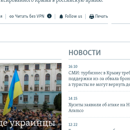
ксированного Крыма в российскую армию.
ся
Читать без VPN
Follow us
Печать
НОВОСТИ
16:10
СМИ: турбизнес в Крыму тре
поддержки из-за обвала бро
а туристы не могут вернуть д
14:15
Хуситы заявили об атаке на 
Aramco
где украинцы
12:22