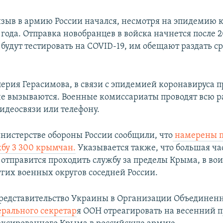
зыв в армию России начался, несмотря на эпидемию к
 года. Отправка новобранцев в войска начнется после 2
будут тестировать на COVID-19, им обещают раздать ср
лерия Герасимова, в связи с эпидемией коронавируса 
е вызываются. Военные комиссариаты проводят всю р
видеосвязи или телефону.
инистерстве обороны России сообщили, что
намерены п
бу 3 300 крымчан.
Указывается также, что большая ча
отправится проходить службу за пределы Крыма, в во
гих военных округов соседней России.
редставительство Украины в Организации Объединен
ерального секретар
я ООН отреагировать на весенний 