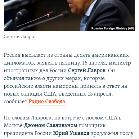
ПРИСОЕДИНЯЙТЕСЬ!
ПОБЕДИТЕЛЕЙ НЕ СУДЯТ?
КРЫМ.НЕПОКОРЕННЫЙ
ELIFBE
Сергей Лавров
УКРАИНСКАЯ ПРОБЛЕМА КРЫМА
Все сайты RFE/RL
Россия высылает из страны десять американских
дипломатов, заявил в пятницу, 16 апреля, министр
иностранных дел России
Сергей Лавров
. Он
объявил также о других мерах, которые
российские власти намерены принять в ответ на
новые санкции США, введенные 15 апреля,
сообщает
Радио Свобода.
По словам Лаврова, на встрече с послом США в
Москве
Джоном Салливаном
помощник
президента России
Юрий Ушаков
предложил послу