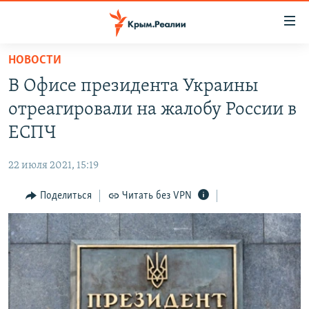
Доступность
ссылки
Вернуться
НОВОСТИ
к
НОВОСТИ
В Офисе президента Украины
основному
СПЕЦПРОЕКТЫ
содержанию
отреагировали на жалобу России в
ВОДА
Вернутся
ГРУЗ 200
ЕСПЧ
к
ИСТОРИЯ
КАРТА ВОЕННЫХ ОБЪЕКТОВ КРЫМА
главной
22 июля 2021, 15:19
ЕЩЕ
11 ЛЕТ ОККУПАЦИИ КРЫМА. 11 ИСТОРИЙ СОПРОТИВЛЕНИЯ
навигации
Вернутся
Поделиться
Читать без VPN
РАДІО СВОБОДА
ИНТЕРАКТИВ
к
КАК ОБОЙТИ БЛОКИРОВКУ
ИНФОГРАФИКА
поиску
ТЕЛЕПРОЕКТ КРЫМ.РЕАЛИИ
Українською
СОВЕТЫ ПРАВОЗАЩИТНИКОВ
Qırımtatar
ПРОПАВШИЕ БЕЗ ВЕСТИ