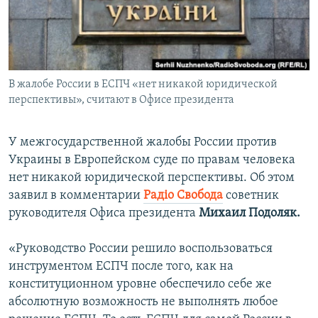
ПРИСОЕДИНЯЙТЕСЬ!
ПОБЕДИТЕЛЕЙ НЕ СУДЯТ?
КРЫМ.НЕПОКОРЕННЫЙ
ELIFBE
В жалобе России в ЕСПЧ «нет никакой юридической
УКРАИНСКАЯ ПРОБЛЕМА КРЫМА
перспективы», считают в Офисе президента
Все сайты RFE/RL
У межгосударственной жалобы России против
Украины в Европейском суде по правам человека
нет никакой юридической перспективы. Об этом
заявил в комментарии
Радіо Свобода
советник
руководителя Офиса президента
Михаил Подоляк.
«Руководство России решило воспользоваться
инструментом ЕСПЧ после того, как на
конституционном уровне обеспечило себе же
абсолютную возможность не выполнять любое