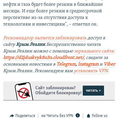
нефти и газа будет более резким в ближайшие
месяцы. И еще более резким в среднесрочной
перспективе из-за отсутствия доступа к
технологиям и инвестициям", – отметил он.
Роск
о
мнадзор пытается заблокировать
доступ к
сайту
Крым.Реалии
.
Беспрепятственно читать
Крым.Реалии можно с помощью
зеркального сайта:
https://d2jduskvyk8u3n.cloudfront.net/
,
следите за
основными новостями в
Telegram
,
Instagram
и
Viber
Крым.Реалии. Рекомендуем вам
установить VPN
.
Сайт заблокирован?
читать >
Обойдите блокировку!
Поделиться
Читать без VPN
Follow us