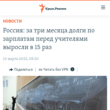
Доступность
ссылки
Вернуться
НОВОСТИ
к
НОВОСТИ
Россия: за три месяца долги по
основному
СПЕЦПРОЕКТЫ
содержанию
зарплатам перед учителями
ВОДА
Вернутся
ГРУЗ 200
выросли в 15 раз
к
ИСТОРИЯ
КАРТА ВОЕННЫХ ОБЪЕКТОВ КРЫМА
главной
10 марта 2023, 08:20
ЕЩЕ
11 ЛЕТ ОККУПАЦИИ КРЫМА. 11 ИСТОРИЙ СОПРОТИВЛЕНИЯ
навигации
Вернутся
Поделиться
Читать без VPN
РАДІО СВОБОДА
ИНТЕРАКТИВ
к
КАК ОБОЙТИ БЛОКИРОВКУ
ИНФОГРАФИКА
поиску
ТЕЛЕПРОЕКТ КРЫМ.РЕАЛИИ
Українською
СОВЕТЫ ПРАВОЗАЩИТНИКОВ
Qırımtatar
ПРОПАВШИЕ БЕЗ ВЕСТИ