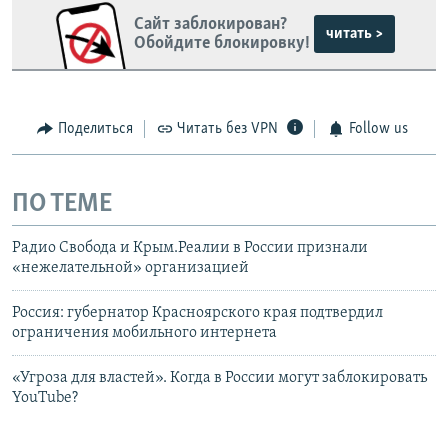
Крым.Реалии
Сайт заблокирован?
зеркального
читать >
Обойдите блокировку!
сайта: https://dm41pcssxdalx.cloudfront.net/
Telegram
Instagram
Viber
Поделиться
Читать без VPN
Follow us
установить VPN
.
ПО ТЕМЕ
Радио Свобода и Крым.Реалии в России признали
«нежелательной» организацией
Россия: губернатор Красноярского края подтвердил
ограничения мобильного интернета
«Угроза для властей». Когда в России могут заблокировать
YouTube?