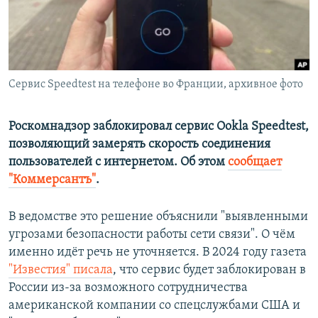
ПРИСОЕДИНЯЙТЕСЬ!
ПОБЕДИТЕЛЕЙ НЕ СУДЯТ?
КРЫМ.НЕПОКОРЕННЫЙ
ELIFBE
Сервис Speedtest на телефоне во Франции, архивное фото
УКРАИНСКАЯ ПРОБЛЕМА КРЫМА
Все сайты RFE/RL
Роскомнадзор заблокировал сервис Ookla Speedtest,
позволяющий замерять скорость соединения
пользователей с интернетом. Об этом
сообщает
"Коммерсантъ"
.
В ведомстве это решение объяснили "выявленными
угрозами безопасности работы сети связи". О чём
именно идёт речь не уточняется. В 2024 году газета
"Известия" писала
, что сервис будет заблокирован в
России из-за возможного сотрудничества
американской компании со спецслужбами США и