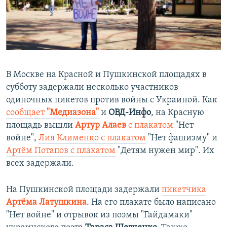
ПРИСОЕДИНЯЙТЕСЬ!
ПОБЕДИТЕЛЕЙ НЕ СУДЯТ?
КРЫМ.НЕПОКОРЕННЫЙ
ELIFBE
УКРАИНСКАЯ ПРОБЛЕМА КРЫМА
В Москве на Красной и Пушкинской площадях в
Все сайты RFE/RL
субботу задержали несколько участников
одиночных пикетов против войны с Украиной. Как
сообщает
"Медиазона"
и
ОВД-Инфо
, на Красную
площадь вышли
Артур Алаев
с плакатом
"Нет
войне",
Лия Клименко с плакатом
"Нет фашизму" и
Артём Потапов с плакатом
"Детям нужен мир". Их
всех задержали.
На Пушкинской площади задержали
пикетчика
Артёма Латушкина
. На его плакате было написано
"Нет войне" и отрывок из поэмы "Гайдамаки"