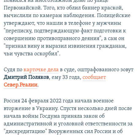
появился на многоэтажном доме по улице
Первомайской. Того, кто облил баннер краской,
вычислили по камерам наблюдения. Полицейские
утверждают, что нашли в телефоне у мужчины
"переписку, подтверждающую факт подготовки к
совершению противоправного деяния", а сам он
"признал вину и выразил извинения гражданам,
чьи чувства оскорбил".
Судя по
карточке дела
в суде, оштрафованного зовут
Дмитрий Поляков
, ему 33 года,
сообщает
Север.Реалии
.
Россия 24 февраля 2022 года начала военное
вторжение в Украину. Спустя несколько дней после
начала войны Госдума приняла закон об
административной и уголовной ответственности за
"дискредитацию" Вооруженных сил России и об