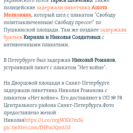
украинского поэта
Тараса Шевченко.
Также
полицейские
задержали пикетчика
Ашота
Мелконяна
, который шел с плакатом "Свободу
политзаключенным! Свободу прессе!" по
Пушкинской площади. Там же позднее
задержали
братьев
Кирилла и Николая Солдатовых
с
антивоенными плакатами.
В Петербурге был задержан
Николай Романов
,
устроивший пикет с плакатом "Нет войне".
На Дворцовой площади в Санкт-Петербурге
задержали пикетчика Николая Романова с
плакатом «Нет войне». Его доставляют в ОП № 78
Центрального района Санкт-Петербурга.Фото
предоставлено женой
Николая
https://t.co/nrgWXk7mSs
pic.twitter.com/fHPuOQmUi3