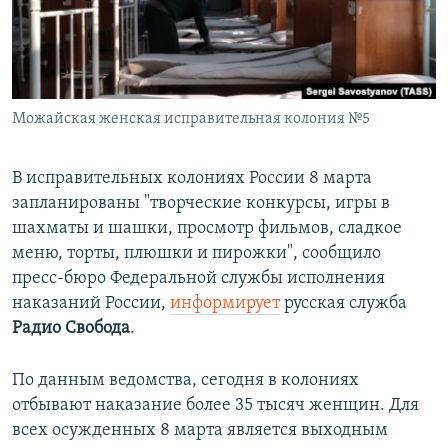
ПРИСОЕДИНЯЙТЕСЬ!
ПОБЕДИТЕЛЕЙ НЕ СУДЯТ?
КРЫМ.НЕПОКОРЕННЫЙ
ELIFBE
Можайская женская исправительная колония №5
УКРАИНСКАЯ ПРОБЛЕМА КРЫМА
Все сайты RFE/RL
В исправительных колониях России 8 марта
запланированы "творческие конкурсы, игры в
шахматы и шашки, просмотр фильмов, сладкое
меню, торты, плюшки и пирожки", сообщило
пресс-бюро Федеральной службы исполнения
наказаний России,
информирует
русская служба
Радио Свобода
.
По данным ведомства, сегодня в колониях
отбывают наказание более 35 тысяч женщин. Для
всех осужденных 8 марта является выходным