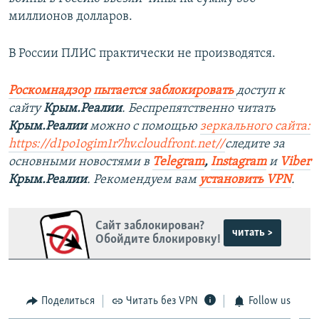
миллионов долларов.
В России ПЛИС практически не производятся.
Роскомнадзор пытается заблокировать
доступ к
сайту
Крым.Реалии
. Беспрепятственно читать
Крым.Реалии
можно с помощью
зеркального сайта:
https://d1po1ogim1r7hv.cloudfront.net/
/
следите за
основными новостями в
Telegram
,
Instagram
и
Viber
Крым.Реалии
. Рекомендуем вам
установить VPN
.
Сайт заблокирован?
читать >
Обойдите блокировку!
Поделиться
Читать без VPN
Follow us