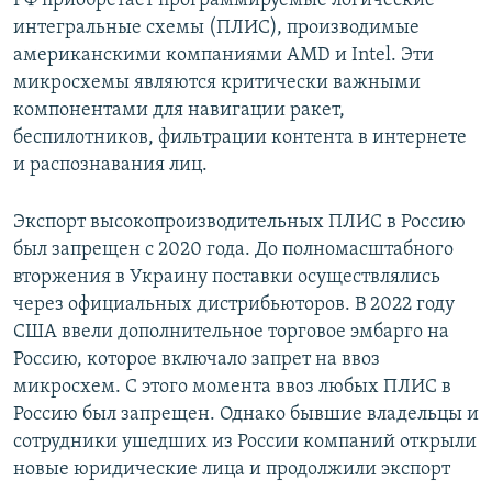
РФ приобретает программируемые логические
ПРИСОЕДИНЯЙТЕСЬ!
ПОБЕДИТЕЛЕЙ НЕ СУДЯТ?
интегральные схемы (ПЛИС), производимые
американскими компаниями AMD и Intel. Эти
КРЫМ.НЕПОКОРЕННЫЙ
микросхемы являются критически важными
ELIFBE
компонентами для навигации ракет,
беспилотников, фильтрации контента в интернете
УКРАИНСКАЯ ПРОБЛЕМА КРЫМА
и распознавания лиц.
Все сайты RFE/RL
Экспорт высокопроизводительных ПЛИС в Россию
был запрещен с 2020 года. До полномасштабного
вторжения в Украину поставки осуществлялись
через официальных дистрибьюторов. В 2022 году
США ввели дополнительное торговое эмбарго на
Россию, которое включало запрет на ввоз
микросхем. С этого момента ввоз любых ПЛИС в
Россию был запрещен. Однако бывшие владельцы и
сотрудники ушедших из России компаний открыли
новые юридические лица и продолжили экспорт