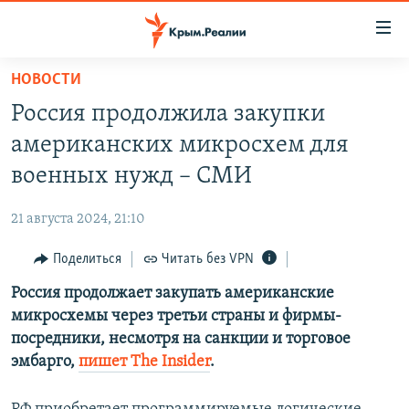
Доступность
ссылки
Вернуться
НОВОСТИ
к
НОВОСТИ
Россия продолжила закупки
основному
СПЕЦПРОЕКТЫ
содержанию
американских микросхем для
ВОДА
Вернутся
ГРУЗ 200
военных нужд – СМИ
к
ИСТОРИЯ
КАРТА ВОЕННЫХ ОБЪЕКТОВ КРЫМА
главной
21 августа 2024, 21:10
ЕЩЕ
11 ЛЕТ ОККУПАЦИИ КРЫМА. 11 ИСТОРИЙ СОПРОТИВЛЕНИЯ
навигации
Вернутся
Поделиться
Читать без VPN
РАДІО СВОБОДА
ИНТЕРАКТИВ
к
Россия продолжает закупать американские
КАК ОБОЙТИ БЛОКИРОВКУ
ИНФОГРАФИКА
поиску
микросхемы через третьи страны и фирмы-
ТЕЛЕПРОЕКТ КРЫМ.РЕАЛИИ
посредники, несмотря на санкции и торговое
Українською
эмбарго,
пишет The Insider
.
СОВЕТЫ ПРАВОЗАЩИТНИКОВ
Qırımtatar
ПРОПАВШИЕ БЕЗ ВЕСТИ