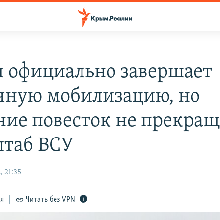
я официально завершает
чную мобилизацию, но
ние повесток не прекращ
штаб ВСУ
, 21:35
ся
Читать без VPN