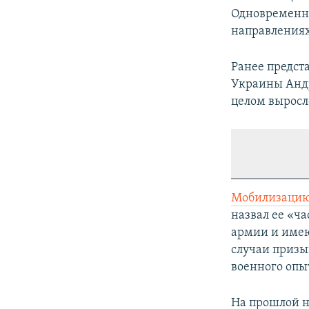
Одновременно
направлениях»
Ранее предст
Украины Андр
целом выросл
Мобилизацию 
назвал ее «ч
армии и име
случаи призы
военного опы
На прошлой н