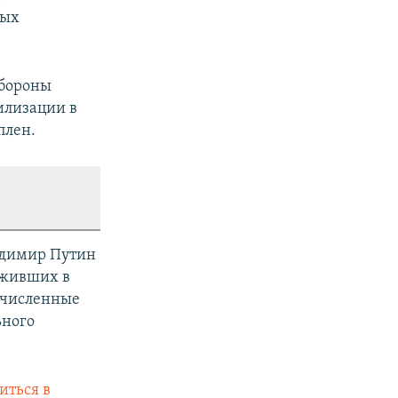
ных
обороны
илизации в
плен.
адимир Путин
луживших в
очисленные
ьного
иться в