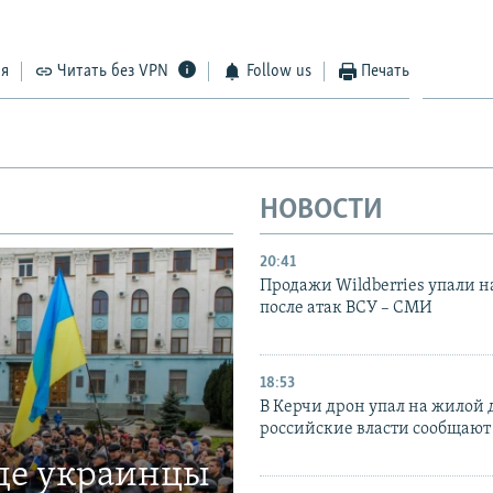
ся
Читать без VPN
Follow us
Печать
НОВОСТИ
20:41
Продажи Wildberries упали н
после атак ВСУ – СМИ
18:53
В Керчи дрон упал на жилой 
российские власти сообщают
где украинцы