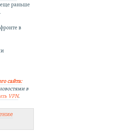
и еще раньше
.
фронте в
ии
го сайта:
новостями в
ить
VPN
.
ение