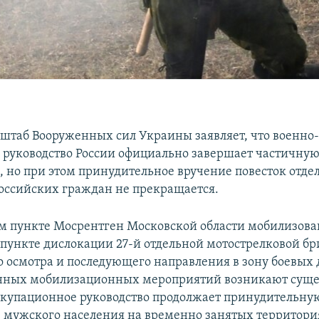
штаб Вооруженных сил Украины заявляет, что военно
 руководство России официально завершает частичну
 но при этом принудительное вручение повесток отд
оссийских граждан не прекращается.
м пункте Мосрентген Московской области мобилизов
 пункте дислокации 27-й отдельной мотострелковой бр
 осмотра и последующего направления в зону боевых 
енных мобилизационных мероприятий возникают сущ
купационное руководство продолжает принудительну
мужского населения на временно занятых территори