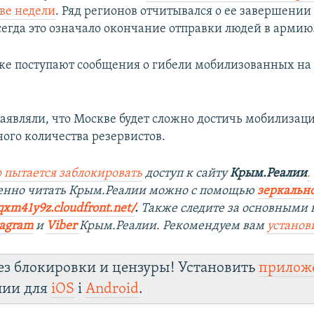
ве недели
. Ряд регионов отчитывался о ее завершени
сегда это означало окончание отправки людей в армию
уже поступают сообщения о гибели мобилизованных на 
заявляли, что Москве будет сложно достичь мобилизац
ого количества резервистов.
 пытается заблокировать
доступ к сайту
Крым.Реалии
.
енно читать Крым.Реалии мож
но с помощью
зеркально
qxm41y9z.cloudfront.net/
. ​
Также следите за основными 
tagra
m
и
Viber
Крым.Реалии. Рекомендуем вам
установ
ез блокировки и цензуры! Установить
прилож
лии для
iOS
і
Android
.