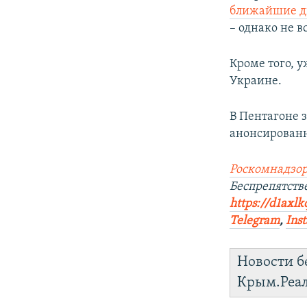
ближайшие д
– однако не в
Кроме того, 
Украине.
В Пентагоне 
анонсированн
Роскомнадзор
Беспрепятств
https://d1axlk
Telegram
,
Ins
Новости б
Крым.Реа