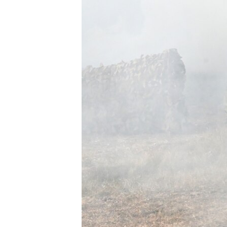
ПОБЕДИТЕЛЕЙ НЕ СУДЯТ?
КРЫМ.НЕПОКОРЕННЫЙ
ELIFBE
УКРАИНСКАЯ ПРОБЛЕМА КРЫМА