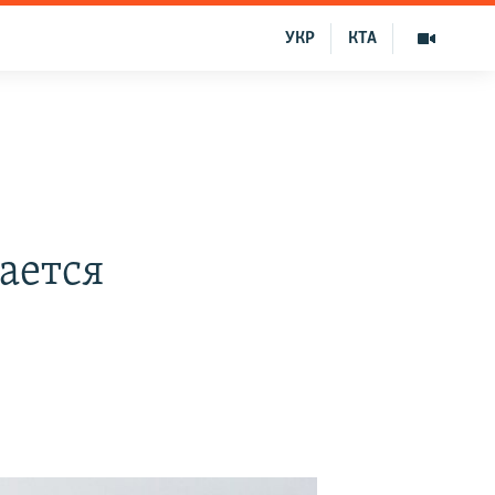
УКР
КТА
ается