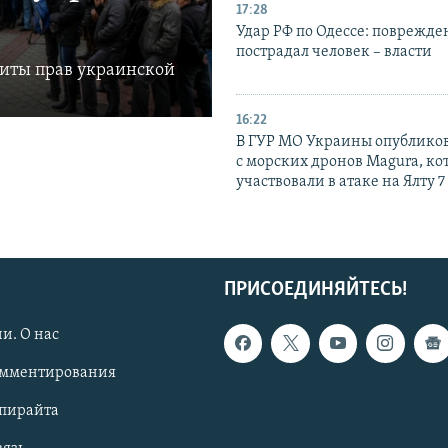
17:28
Удар РФ по Одессе: поврежде
пострадал человек – власти
щиты прав украинской
16:22
В ГУР МО Украины опублико
с морских дронов Magura, ко
участвовали в атаке на Ялту 7
ПРИСОЕДИНЯЙТЕСЬ!
и. О нас
омментирования
опирайта