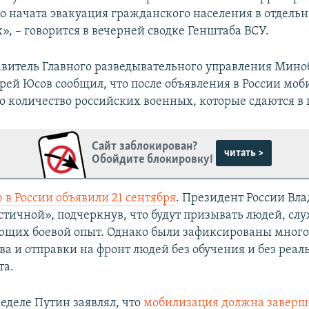
 начата эвакуация гражданского населения в отдель
, – говорится в вечерней сводке Генштаба ВСУ.
авитель Главного разведывательного управления Мин
ей Юсов сообщил, что после объявления в России моб
о количество российских военных, которые сдаются в 
Сайт заблокирован?
читать >
Обойдите блокировку!
в России объявили 21 сентября
. Президент России Вл
астичной», подчеркнув, что будут призывать людей, с
ющих боевой опыт. Однако были зафиксированы мног
ва и отправки на фронт людей без обучения и без реал
та.
еделе Путин заявлял, что
мобилизация должна заверш