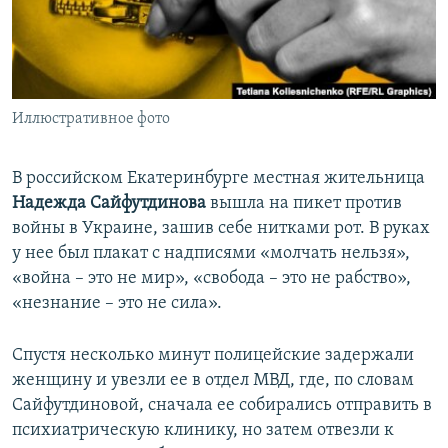
ПРИСОЕДИНЯЙТЕСЬ!
ПОБЕДИТЕЛЕЙ НЕ СУДЯТ?
КРЫМ.НЕПОКОРЕННЫЙ
ELIFBE
Иллюстративное фото
УКРАИНСКАЯ ПРОБЛЕМА КРЫМА
Все сайты RFE/RL
В российском Екатеринбурге местная жительница
Надежда Сайфутдинова
вышла на пикет против
войны в Украине, зашив себе нитками рот. В руках
у нее был плакат с надписями «молчать нельзя»,
«война – это не мир», «свобода – это не рабство»,
«незнание – это не сила».
Спустя несколько минут полицейские задержали
женщину и увезли ее в отдел МВД, где, по словам
Сайфутдиновой, сначала ее собирались отправить в
психиатрическую клинику, но затем отвезли к