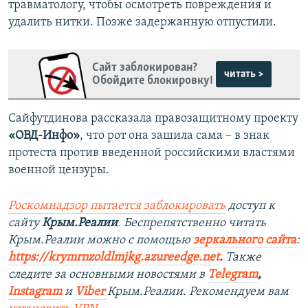
травматологу, чтобы осмотреть повреждения и
удалить нитки. Позже задержанную отпустили.
Сайт заблокирован?
читать >
Обойдите блокировку!
Сайфутдинова рассказала правозащитному проекту
«ОВД-Инфо»
, что рот она зашила сама – в знак
протеста против введенной российскими властями
военной цензуры.
Роскомнадзор пытается заблокировать
доступ к
сайту
Крым.Реалии
.
Беспрепятственно читать
Крым.Реалии можно с помощью
зеркального сайта
:
https://krymrnzoldlmjkg.azureedge.net
.
Также
следите за основными новостями в
Telegram
,
Instagram
и
Viber
Крым.Реалии. Рекомендуем вам