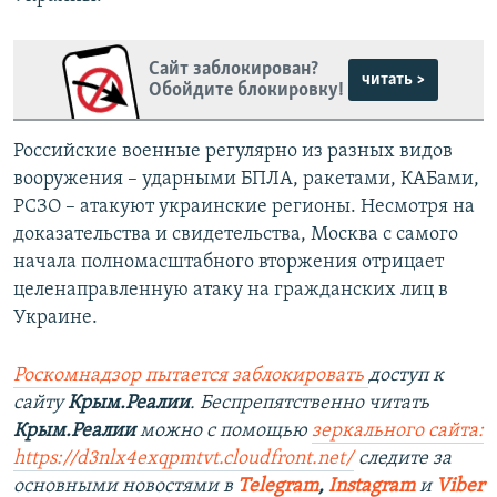
Сайт заблокирован?
читать >
Обойдите блокировку!
Российские военные регулярно из разных видов
вооружения – ударными БПЛА, ракетами, КАБами,
РСЗО – атакуют украинские регионы. Несмотря на
доказательства и свидетельства, Москва с самого
начала полномасштабного вторжения отрицает
целенаправленную атаку на гражданских лиц в
Украине.
Роскомнадзор пытается заблокировать
доступ к
сайту
Крым.Реалии
. Беспрепятственно читать
Крым.Реалии
можно с помощью
зеркального сайта:
https://d3nlx4exqpmtvt.cloudfront.net/
следите за
основными новостями в
Telegram
,
Instagram
и
Viber