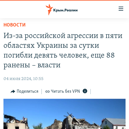
Доступность
ссылки
Вернуться
НОВОСТИ
к
НОВОСТИ
Из-за российской агрессии в пяти
основному
СПЕЦПРОЕКТЫ
содержанию
областях Украины за сутки
ВОДА
Вернутся
ГРУЗ 200
погибли девять человек, еще 88
к
ИСТОРИЯ
КАРТА ВОЕННЫХ ОБЪЕКТОВ КРЫМА
ранены – власти
главной
ЕЩЕ
11 ЛЕТ ОККУПАЦИИ КРЫМА. 11 ИСТОРИЙ СОПРОТИВЛЕНИЯ
навигации
04 июля 2024, 10:55
Вернутся
РАДІО СВОБОДА
ИНТЕРАКТИВ
к
Поделиться
Читать без VPN
КАК ОБОЙТИ БЛОКИРОВКУ
ИНФОГРАФИКА
поиску
ТЕЛЕПРОЕКТ КРЫМ.РЕАЛИИ
Українською
СОВЕТЫ ПРАВОЗАЩИТНИКОВ
Qırımtatar
ПРОПАВШИЕ БЕЗ ВЕСТИ